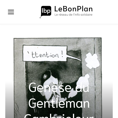
Aller
au
contenu
Genèse du
Gentleman
Cambrioleur