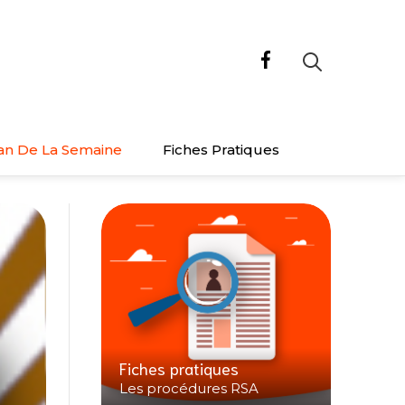
an De La Semaine
Fiches Pratiques
Fiches pratiques
Les procédures RSA