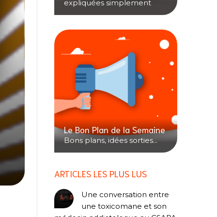
expliquées simplement
Le Bon Plan de la Semaine
Bons plans, idées sorties...
ARTICLES LES PLUS LUS
Une conversation entre
une toxicomane et son