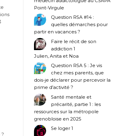
médecin addictologue au CSAPA
te
Point-Virgule
tions
Question RSA #14 :
3
quelles démarches pour
partir en vacances ?
Faire le récit de son
addiction 1
Julien, Anita et Noa
Question RSA 5 : Je vis
chez mes parents, que
dois-je déclarer pour percevoir la
prime d’activité ?
Santé mentale et
précarité, partie 1 : les
ressources sur la métropole
grenobloise en 2025
Se loger 1
» ?