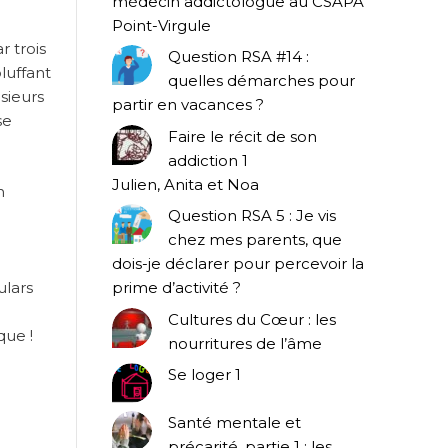
médecin addictologue au CSAPA
Point-Virgule
r trois
Question RSA #14 :
luffant
quelles démarches pour
sieurs
partir en vacances ?
se
Faire le récit de son
addiction 1
Julien, Anita et Noa
n
Question RSA 5 : Je vis
chez mes parents, que
dois-je déclarer pour percevoir la
ulars
prime d’activité ?
Cultures du Cœur : les
que !
nourritures de l’âme
Se loger 1
Santé mentale et
précarité, partie 1 : les