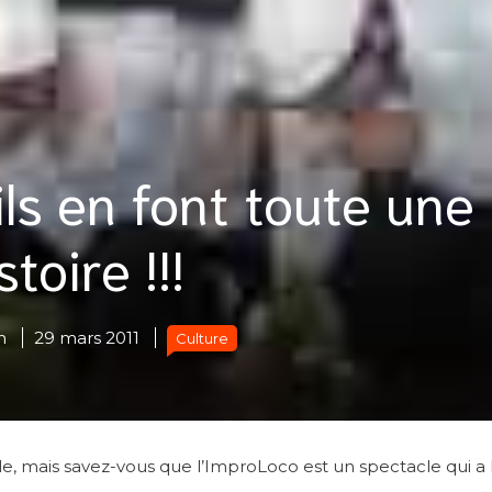
s en font toute une
stoire !!!
n
29 mars 2011
Culture
le, mais savez-vous que l’ImproLoco est un spectacle qui a 