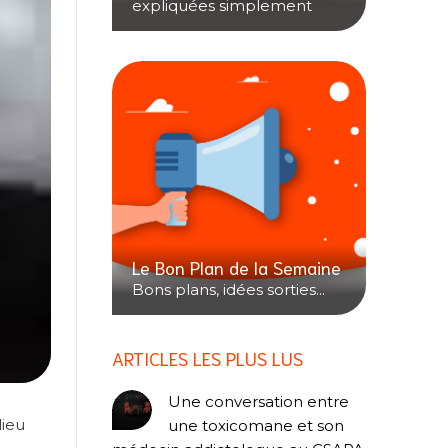
expliquées simplement
Le Bon Plan de la Semaine
Bons plans, idées sorties...
ARTICLES LES PLUS LUS
Une conversation entre
lieu
une toxicomane et son