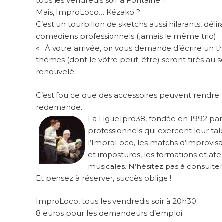
tous les vendredis soir à Fontaine ?
Mais, ImproLoco… Kézako ?
C’est un tourbillon de sketchs aussi hilarants, délir
comédiens professionnels (jamais le même trio) : il
« . À votre arrivée, on vous demande d’écrire un 
thèmes (dont le vôtre peut-être) seront tirés au 
renouvelé.
C’est fou ce que des accessoires peuvent rendre l
redemande.
La Ligue1pro38, fondée en 1992 par
professionnels qui exercent leur ta
l’ImproLoco, les matchs d’improvisa
et impostures, les formations et at
musicales. N’hésitez pas à consulter
Et pensez à réserver, succès oblige !
ImproLoco, tous les vendredis soir à 20h30
8 euros pour les demandeurs d’emploi