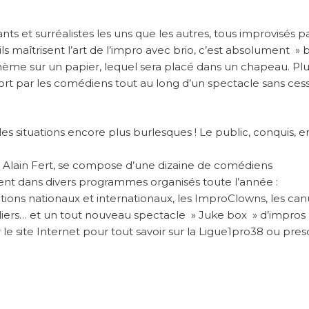
ants et surréalistes les uns que les autres, tous improvisés pa
s maîtrisent l’art de l’impro avec brio, c’est absolument » b
thème sur un papier, lequel sera placé dans un chapeau. Plu
sort par les comédiens tout au long d’un spectacle sans ces
es situations encore plus burlesques ! Le public, conquis, e
 Alain Fert, se compose d’une dizaine de comédiens
lent dans divers programmes organisés toute l’année :
tions nationaux et internationaux, les ImproClowns, les can
eliers… et un tout nouveau spectacle » Juke box » d’impros
 le site Internet pour tout savoir sur la Ligue1pro38 ou pres