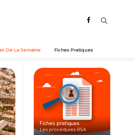
an De La Semaine
Fiches Pratiques
Fiches pratiques
Les procédures RSA