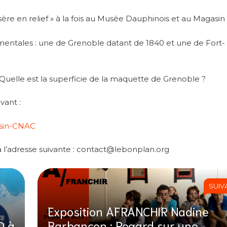
Isère en relief » à la fois au Musée Dauphinois et au Magasi
ntales : une de Grenoble datant de 1840 et une de Fort-
 Quelle est la superficie de la maquette de Grenoble ?
vant :
asin-CNAC
 l’adresse suivante : contact@lebonplan.org
SUIV
Exposition AFRANCHIR Nadine
D à
Barbançon : Regard sur une