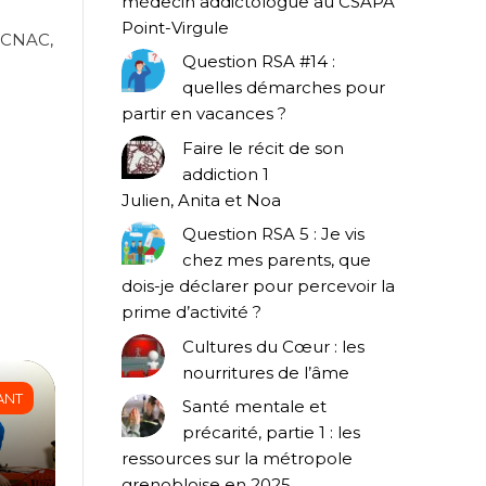
médecin addictologue au CSAPA
Point-Virgule
n CNAC,
Question RSA #14 :
quelles démarches pour
partir en vacances ?
Faire le récit de son
addiction 1
Julien, Anita et Noa
Question RSA 5 : Je vis
chez mes parents, que
dois-je déclarer pour percevoir la
prime d’activité ?
Cultures du Cœur : les
nourritures de l’âme
ANT
Santé mentale et
précarité, partie 1 : les
ressources sur la métropole
grenobloise en 2025