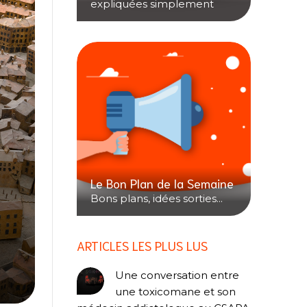
expliquées simplement
Le Bon Plan de la Semaine
Bons plans, idées sorties...
ARTICLES LES PLUS LUS
Une conversation entre
une toxicomane et son