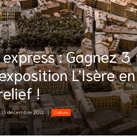
 express : Gagnez 3
exposition L’Isère en
relief !
13 décembre 2012
Culture