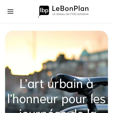
Aller
au
contenu
L’art urbain à
l’honneur pour les
journées de la