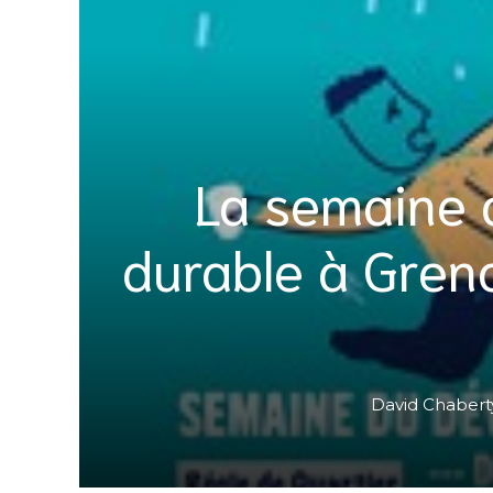
La semaine 
durable à Gren
David Chabert