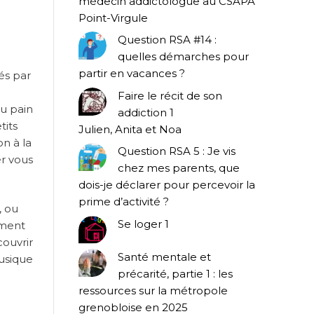
médecin addictologue au CSAPA
Point-Virgule
u
Question RSA #14 :
quelles démarches pour
partir en vacances ?
és par
Faire le récit de son
du pain
addiction 1
tits
Julien, Anita et Noa
n à la
Question RSA 5 : Je vis
r vous
chez mes parents, que
dois-je déclarer pour percevoir la
prime d’activité ?
, ou
Se loger 1
mment
ouvrir
Santé mentale et
usique
précarité, partie 1 : les
ressources sur la métropole
grenobloise en 2025