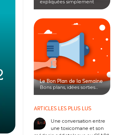
expliquées simplement
2
Le Bon Plan de la Semaine
Bons plans, idées sorties...
ARTICLES LES PLUS LUS
Une conversation entre
une toxicomane et son