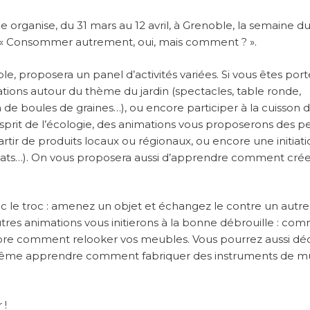
e organise, du 31 mars au 12 avril, à Grenoble, la semaine d
: « Consommer autrement, oui, mais comment ? ».
 proposera un panel d’activités variées. Si vous êtes port
ations autour du thème du jardin (spectacles, table ronde,
n de boules de graines…), ou encore participer à la cuisson 
sprit de l’écologie, des animations vous proposerons des pe
tir de produits locaux ou régionaux, ou encore une initiatio
ats…). On vous proposera aussi d’apprendre comment crée
c le troc : amenez un objet et échangez le contre un autre
tres animations vous initierons à la bonne débrouille : co
core comment relooker vos meubles. Vous pourrez aussi déc
 même apprendre comment fabriquer des instruments de m
 !