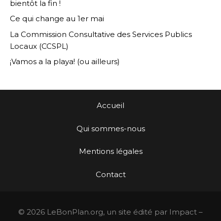
bientôt la fin !
Ce qui change au 1er mai
La Commission Consultative des Services Publics
Locaux (CCSPL)
¡Vamos a la playa! (ou ailleurs)
Accueil
Qui sommes-nous
Mentions légales
Contact
© 2026 LeBonPlan.org, un site édité par Impact –