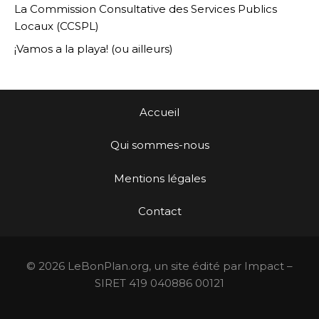
La Commission Consultative des Services Publics
Locaux (CCSPL)
¡Vamos a la playa! (ou ailleurs)
Accueil
Qui sommes-nous
Mentions légales
Contact
© 2026 LeBonPlan.org, un site édité par Impact –
SIRET 419 040886 00121