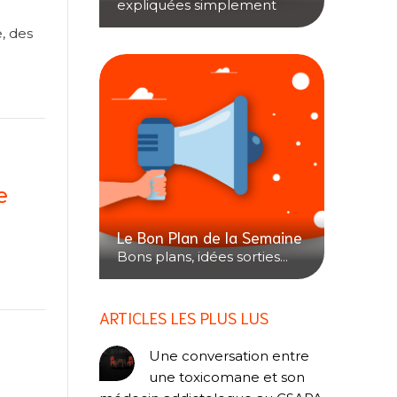
expliquées simplement
, des
e
Le Bon Plan de la Semaine
Bons plans, idées sorties...
ARTICLES LES PLUS LUS
Une conversation entre
une toxicomane et son