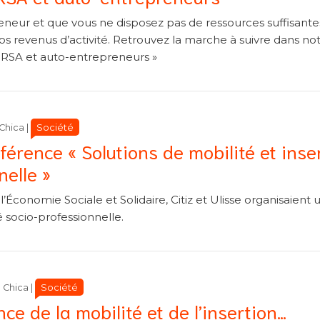
eneur et que vous ne disposez pas de ressources suffisantes
 revenus d’activité. Retrouvez la marche à suivre dans no
« RSA et auto-entrepreneurs »
Catégories
Catégories
Société
Chica
|
férence « Solutions de mobilité et inse
nelle »
’Économie Sociale et Solidaire, Citiz et Ulisse organisaient 
 socio-professionnelle.
Catégories
Catégories
Société
 Chica
|
ce de la mobilité et de l’insertion…