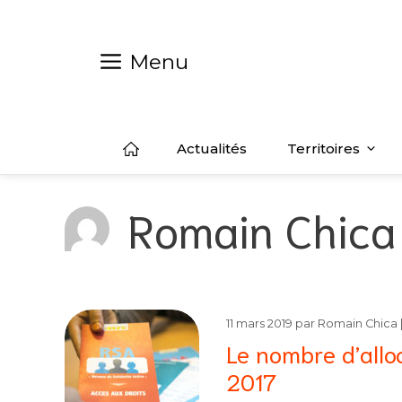
Aller
au
contenu
Menu
Actualités
Territoires
Romain Chica
11 mars 2019
par
Romain Chica
Le nombre d’allo
2017