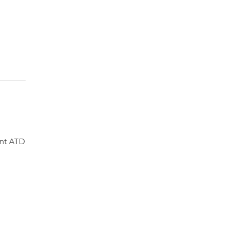
n
ent ATD