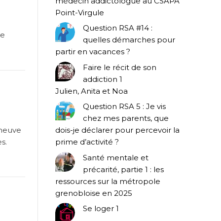
médecin addictologue au CSAPA
Point-Virgule
Question RSA #14 :
le
quelles démarches pour
partir en vacances ?
Faire le récit de son
addiction 1
Julien, Anita et Noa
Question RSA 5 : Je vis
chez mes parents, que
eneuve
dois-je déclarer pour percevoir la
s.
prime d’activité ?
Santé mentale et
précarité, partie 1 : les
ressources sur la métropole
grenobloise en 2025
Se loger 1