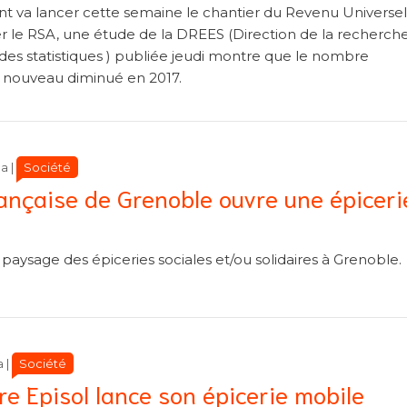
t va lancer cette semaine le chantier du Revenu Universel
r le RSA, une étude de la DREES (Direction de la recherche
 des statistiques ) publiée jeudi montre que le nombre
e nouveau diminué en 2017.
Catégories
Catégories
Société
ca
|
rançaise de Grenoble ouvre une épiceri
aysage des épiceries sociales et/ou solidaires à Grenoble.
Catégories
Catégories
Société
a
|
ire Episol lance son épicerie mobile