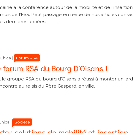
ne à la conférence autour de la mobilité et de l’insertion, 
 mois de l’ESS. Petit passage en revue de nos articles consa
es dernières années:
Catégories
Catégories
Forum RSA
Chica
|
e forum RSA du Bourg D’Oisans !
, le groupe RSA du bourg d’Oisans a réussi à monter un jard
ncontre au relais du Père Gaspard, en ville.
Catégories
Catégories
Société
Chica
|
e : solutions de mobilité et insertion