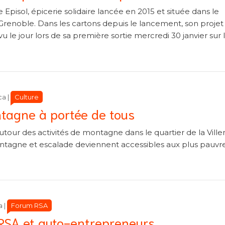
Episol, épicerie solidaire lancée en 2015 et située dans le
Grenoble. Dans les cartons depuis le lancement, son projet
vu le jour lors de sa première sortie mercredi 30 janvier sur 
Catégories
Catégories
Culture
ca
|
ontagne à portée de tous
tour des activités de montagne dans le quartier de la Vill
ntagne et escalade deviennent accessibles aux plus pauvre
Catégories
Catégories
Forum RSA
a
|
 RSA et auto-entrepreneurs