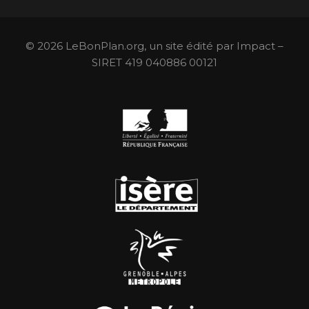
© 2026 LeBonPlan.org, un site édité par Impact –
SIRET 419 040886 00121