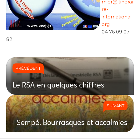
mier@itinerai
re-
international.
org
04 76 09 07
82
PRÉCÉDENT
Le RSA en quelques chiffres
SUIVANT
Sempé, Bourrasques et accalmies