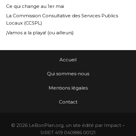
Ce qui change au 1er mai
La Commission Consultative des Services Publics
Locaux (CCSPL)
¡Vamos a la playa! (ou ailleurs)
Accueil
Qui sommes-nous
Mentions légales
Contact
© 2026 LeBonPlan.org, un site édité par Impact –
SIRET 419 040886 00121