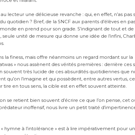
roce et hilarant.
r au lecteur une délicieuse revanche : qui, en effet, n’as pas 
as du quotidien ? Bref, de la SNCF aux parents d’élèves en pa
 le monde en prend pour son grade. S’indignant de tout et de
 seule unité de mesure qui donne une idée de l’infini, Charb
s.
dans la finess, mais offre néanmoins un regard mordant sur la
fatwas » nous assènent des vérités premières : derrière ces 
on souvent très lucide de ces absurdités quotidiennes que n
 qu’on l’imagine et qui possèdent, entre autres vertus, ce
tire en tous sens, la cible est en effet souvent atteinte.
on se retient bien souvent d’écrire ce que l’on pense, cet 
rédateur inoffensif, nous livre un petit traité d’impertinenc
t « hymne à l’intolérance » est à lire impérativement pour u