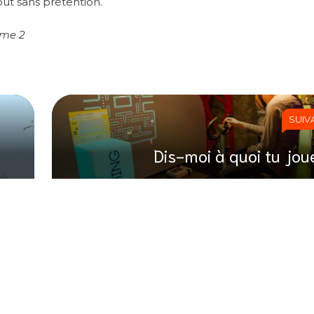
out sans prétention.
ome 2
SUIV
Dis-moi à quoi tu jou