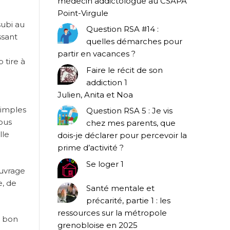
médecin addictologue au CSAPA
Point-Virgule
subi au
Question RSA #14 :
ssant
quelles démarches pour
partir en vacances ?
 tire à
Faire le récit de son
addiction 1
Julien, Anita et Noa
simples
Question RSA 5 : Je vis
ous
chez mes parents, que
lle
dois-je déclarer pour percevoir la
prime d’activité ?
Se loger 1
ouvrage
e, de
Santé mentale et
précarité, partie 1 : les
ressources sur la métropole
n bon
grenobloise en 2025