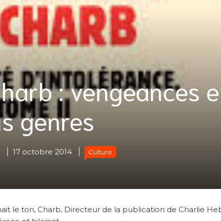
Charb : vengeances 
us genres
n
17 octobre 2014
Culture
ait le ton, Charb, Directeur de la publication de Charlie He