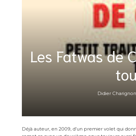
Les Fatwas de 
to
Didier Charigno
Déjà auteur, en 2009, d’un premier volet qui donn