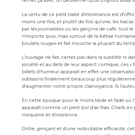
remet ça avec un deuxième opus toujours aussi fé
La vertu de ce petit traité d’intolérance est d’offri
moins une fois, et plutôt dix fois qu’une, les trac
par les journalistes ou les garçons de café, tout
n’importe quoi, mais surtout de la bêtise humaine,
boulets rouges et fait mouche la plupart du temp
L’ouvrage ne fait, certes pas dans la subtilité ni 
société et au delà de leur aspect comique, ces « 
billets d’humeur apparaît en effet une observati
subissons finalement beaucoup plus régulièrement
d’augmenter notre propre clairvoyance. Si l’auteur 
En cette époque pour le moins tiède et fade où l’
apparaît comme un petit bol d’air frais. Charb en p
moquerie et d’insolence.
Drôle, grinçant et d’une redoutable efficacité, ce