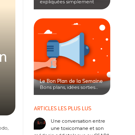
expliquées simplement
en
Le Bon Plan de la Semaine
Bons plans, idées sorties...
ARTICLES LES PLUS LUS
Une conversation entre
bdo,
une toxicomane et son