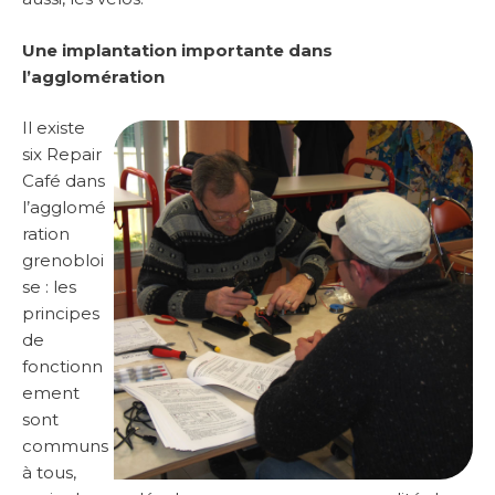
Une implantation importante dans
l’agglomération
Il existe
six Repair
Café dans
l’agglomé
ration
grenobloi
se : les
principes
de
fonctionn
ement
sont
communs
à tous,