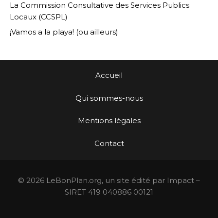
La Commission Consultative des Services Publics
Locaux (CCSPL)
¡Vamos a la playa! (ou ailleurs)
Accueil
Qui sommes-nous
Mentions légales
Contact
© 2026 LeBonPlan.org, un site édité par Impact –
SIRET 419 040886 00121