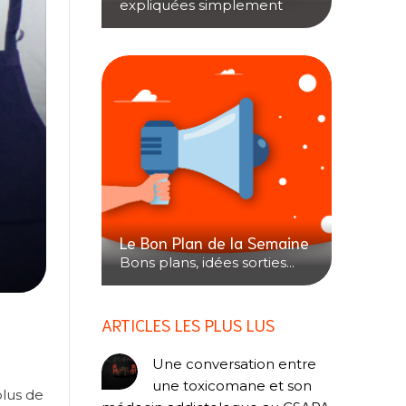
expliquées simplement
Le Bon Plan de la Semaine
Bons plans, idées sorties...
ARTICLES LES PLUS LUS
Une conversation entre
une toxicomane et son
plus de