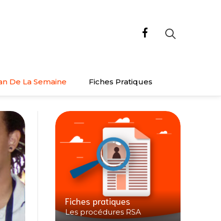
an De La Semaine
Fiches Pratiques
Fiches pratiques
Les procédures RSA