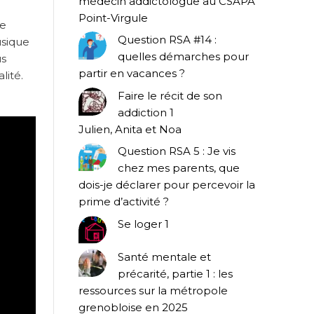
médecin addictologue au CSAPA
Point-Virgule
ce
Question RSA #14 :
usique
quelles démarches pour
us
partir en vacances ?
lité.
Faire le récit de son
addiction 1
Julien, Anita et Noa
Question RSA 5 : Je vis
chez mes parents, que
dois-je déclarer pour percevoir la
prime d’activité ?
Se loger 1
Santé mentale et
précarité, partie 1 : les
ressources sur la métropole
grenobloise en 2025