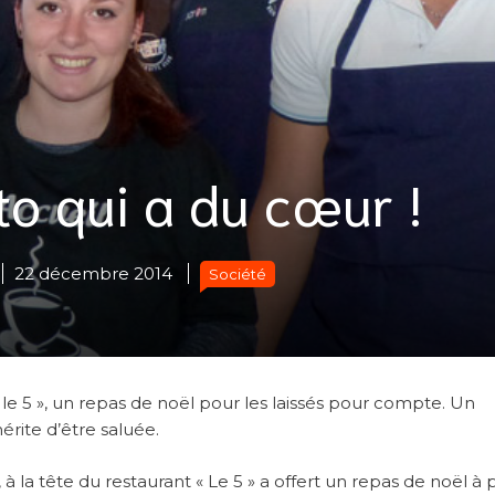
to qui a du cœur !
22 décembre 2014
Société
 le 5 », un repas de noël pour les laissés pour compte. Un
rite d’être saluée.
la tête du restaurant « Le 5 » a offert un repas de noël à 