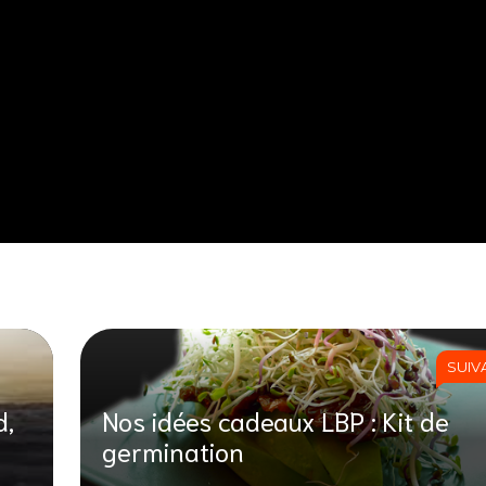
SUIV
d,
Nos idées cadeaux LBP : Kit de
germination