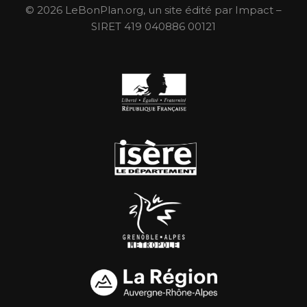
© 2026 LeBonPlan.org, un site édité par Impact –
SIRET 419 040886 00121