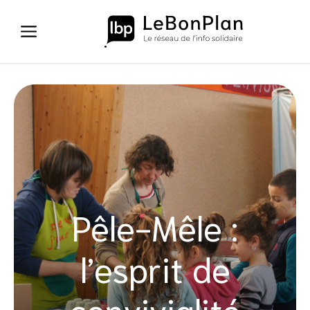
Aller
au
contenu
Pêle-Mêle :
l’esprit de
convivialité