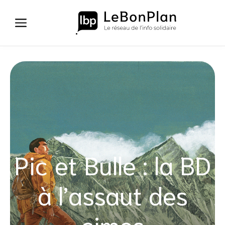
Aller
au
contenu
Pic et Bulle : la BD
à l’assaut des
cimes