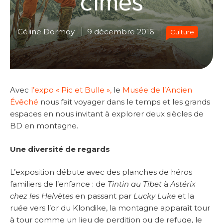
Céline Dormoy
9 décembre 2016
Culture
Avec
l’expo « Pic et Bulle »,
le
Musée de l’Ancien
Évêché
nous fait voyager dans le temps et les grands
espaces en nous invitant à explorer deux siècles de
BD en montagne.
Une diversité de regards
L’exposition débute avec des planches de héros
familiers de l’enfance : de
Tintin au Tibet
à
Astérix
chez les Helvètes
en passant par
Lucky Luke
et la
ruée vers l’or du Klondike, la montagne apparaît tour
à tour comme un lieu de perdition ou de refuge, le