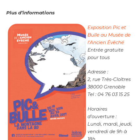
Plus d’informations
Exposition Pic et
Bulle au Musée de
l’Ancien Évêché
Entrée gratuite
pour tous
Adresse :
2, rue Très-Cloîtres
38000 Grenoble
Tel : 04 76 03 15 25
Horaires
d’ouverture :
Lundi, mardi, jeudi,
vendredi de 9h à
18h