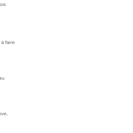
ois
à faire
au
ive,