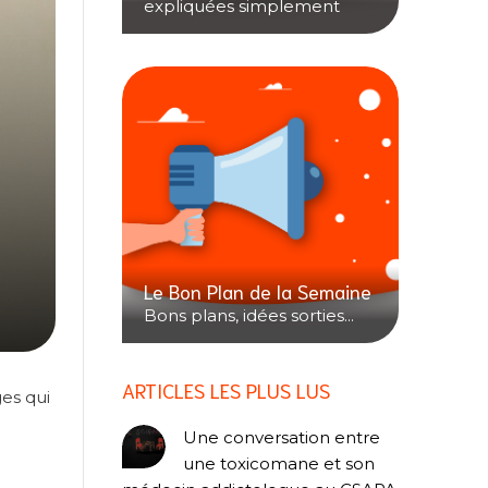
expliquées simplement
Le Bon Plan de la Semaine
Bons plans, idées sorties...
ARTICLES LES PLUS LUS
ges qui
Une conversation entre
une toxicomane et son