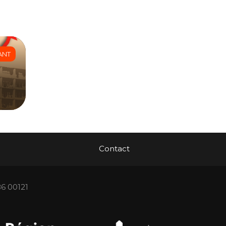
ANT
Contact
86 00121