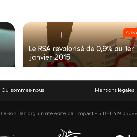
SUIV
Le RSA revalorisé de 0,9% au 1er
janvier 2015
Qui sommes-nous
Mentions légales
LeBonPlan.org, un site édité par Impact – SIRET 419 0408