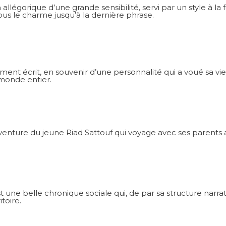
légorique d’une grande sensibilité, servi par un style à la f
sous le charme jusqu’à la dernière phrase.
nt écrit, en souvenir d’une personnalité qui a voué sa vie 
 monde entier.
venture du jeune Riad Sattouf qui voyage avec ses parents 
 une belle chronique sociale qui, de par sa structure narrat
toire.