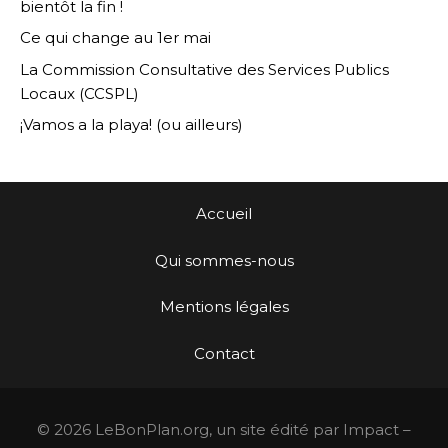
bientôt la fin !
Ce qui change au 1er mai
La Commission Consultative des Services Publics
Locaux (CCSPL)
¡Vamos a la playa! (ou ailleurs)
Accueil
Qui sommes-nous
Mentions légales
Contact
© 2026 LeBonPlan.org, un site édité par Impact –