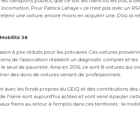
les transports publics, que ce soit les trains ou les bus, si b
 locomotion. Pour Patrick Lahaye «
ce n’est pas avec un RS
tenir une voiture, encore moins en acquérir une. D’où la né
 Mobilité 38
ion à prix réduits pour les précaires. Ces voitures provien
ciens de l’association réalisent un diagnostic complet et les
e seuil de pauvreté. Ainsi en 2016, ce sont 8 voitures qui on
pérer des dons de voitures venant de professionnels.
t avec les fonds propres du GEIQ et des contributions des 
 l’Isère sont aujourd’hui actées et vont venir épauler cett
paux freins au retour à l’emploi dans ces territoires : la mobil