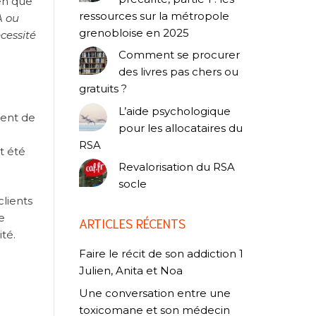
ien que
ressources sur la métropole
A ou
grenobloise en 2025
cessité
Comment se procurer
des livres pas chers ou
gratuits ?
L’aide psychologique
nent de
pour les allocataires du
RSA
t été
Revalorisation du RSA
socle
clients
e
ARTICLES RÉCENTS
ité.
Faire le récit de son addiction 1
Julien, Anita et Noa
Une conversation entre une
toxicomane et son médecin