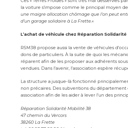
Ces « Terres Froides » sont très mal desservies par 
la voiture s’impose comme le principal moyen de
une maigre allocation chômage que l’on peut entre
d’un garage solidaire à La Frette.
«
L’achat de véhicule chez Réparation Solidarité
RSM38 propose aussi la vente de véhicules d’occas
dons de particuliers. À la suite de quoi les mécani
réparent afin de les proposer aux adhérents sous l
vendues. Dans l’avenir, l’association espère récu
La structure a jusque-là fonctionné principalemen
non précaires. Des subventions du département de
association afin de les aider à lever l’un des princi
Réparation Solidarité Mobilité 38
47 chemin du Vercors
38260 La Frette