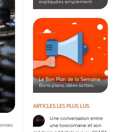
expliquées simplement
Le Bon Plan de la Semaine
Bons plans, idées sorties...
ARTICLES LES PLUS LUS
Une conversation entre
sonnes
une toxicomane et son