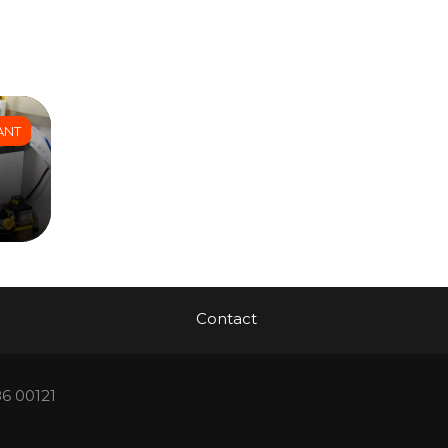
ANT
Contact
86 00121