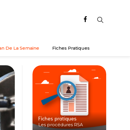
an De La Semaine
Fiches Pratiques
Fiches pratiques
Les procédures RSA