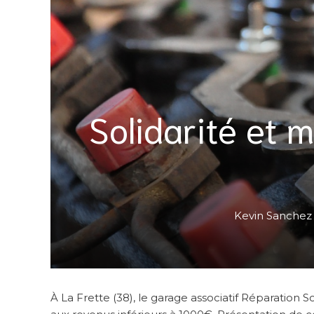
Solidarité et m
Kevin Sanchez
À La Frette (38), le garage associatif Réparation S