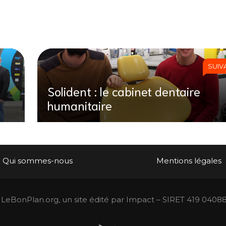
SUIV
Solident : le cabinet dentaire
humanitaire
Qui sommes-nous
Mentions légales
LeBonPlan.org, un site édité par Impact – SIRET 419 0408