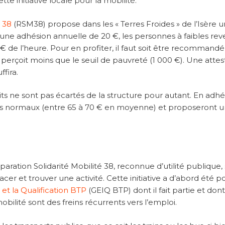
te initiative locale pour la mobilité.
é 38
(RSM38) propose dans les « Terres Froides » de l’Isère 
r une adhésion annuelle de 20 €, les personnes à faibles re
 € de l’heure. Pour en profiter, il faut soit être recommandé
on perçoit moins que le seuil de pauvreté (1 000 €). Une attes
fira.
duits ne sont pas écartés de la structure pour autant. En adh
arifs normaux (entre 65 à 70 € en moyenne) et proposeront 
aration Solidarité Mobilité 38, reconnue d’utilité publique,
acer et trouver une activité. Cette initiative a d’abord été p
et la Qualification BTP
(GEIQ BTP) dont il fait partie et dont
ilité sont des freins récurrents vers l’emploi.