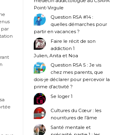
médecin addictologue au CSAPA
Point-Virgule
une
Question RSA #14 :
venus
quelles démarches pour
 par
partir en vacances ?
tation
Faire le récit de son
addiction 1
Julien, Anita et Noa
érant
un
Question RSA 5 : Je vis
chez mes parents, que
dois-je déclarer pour percevoir la
prime d’activité ?
Se loger 1
 sa
ortée
Cultures du Cœur : les
nourritures de l’âme
Santé mentale et
précarité, partie 1 : les