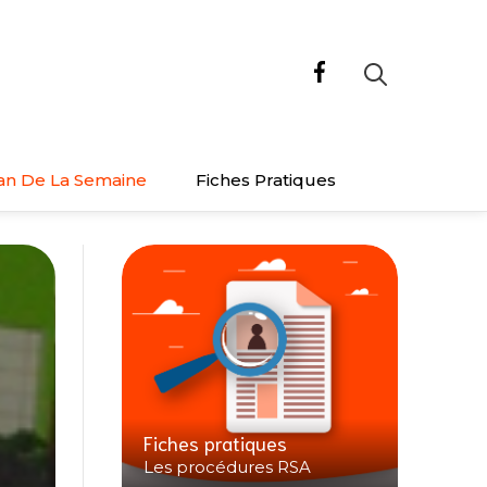
an De La Semaine
Fiches Pratiques
Fiches pratiques
Les procédures RSA