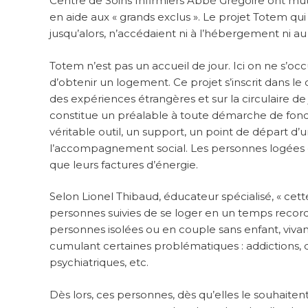
Centre de Soins Infirmiers Abbé Grégoire ont mu
en aide aux « grands exclus ». Le projet Totem q
jusqu’alors, n’accédaient ni à l’hébergement ni a
Totem n’est pas un accueil de jour. Ici on ne s’
d’obtenir un logement. Ce projet s’inscrit dans l
des expériences étrangères et sur la circulaire de 
constitue un préalable à toute démarche de fond
véritable outil, un support, un point de départ d
l’accompagnement social. Les personnes logées d
que leurs factures d’énergie.
Selon Lionel Thibaud, éducateur spécialisé, « cet
personnes suivies de se loger en un temps record e
personnes isolées ou en couple sans enfant, viv
cumulant certaines problématiques : addictions, dif
psychiatriques, etc.
Dès lors, ces personnes, dès qu’elles le souhait