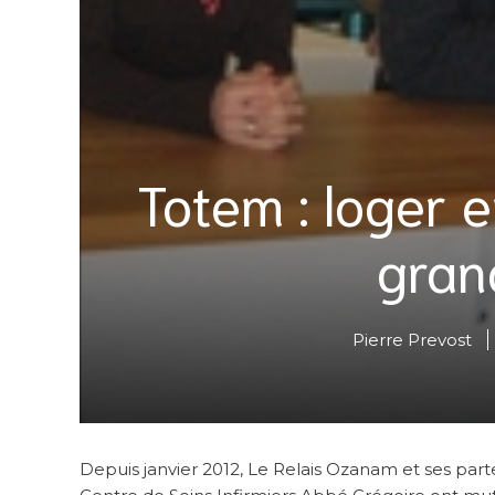
Totem : loger e
gran
Pierre Prevost
Depuis janvier 2012, Le Relais Ozanam et ses parten