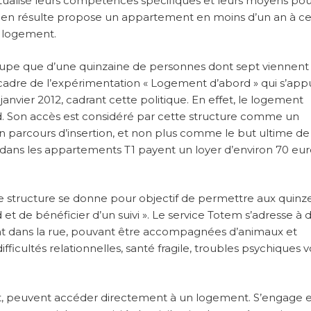
tualisé leurs compétences spécifiques et leurs moyens pou
ui en résulte propose un appartement en moins d’un an à ce
u logement.
occupe que d’une quinzaine de personnes dont sept viennent
e cadre de l’expérimentation « Logement d’abord » qui s’app
janvier 2012, cadrant cette politique. En effet, le logement
. Son accès est considéré par cette structure comme un
’un parcours d’insertion, et non plus comme le but ultime de
ans les appartements T1 payent un loyer d’environ 70 euro
te structure se donne pour objectif de permettre aux quinz
t de bénéficier d’un suivi ». Le service Totem s’adresse à 
ant dans la rue, pouvant être accompagnées d’animaux et
ficultés relationnelles, santé fragile, troubles psychiques v
ent, peuvent accéder directement à un logement. S’engage 