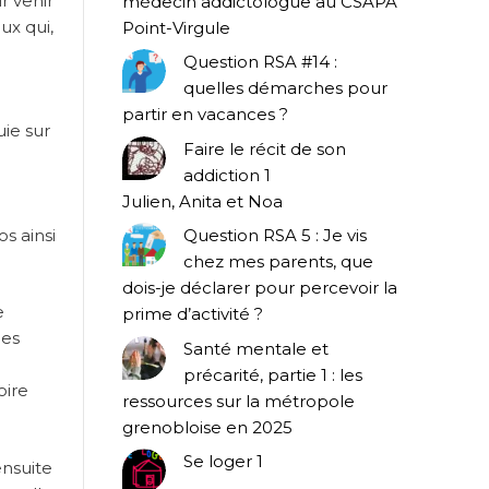
r venir
médecin addictologue au CSAPA
ux qui,
Point-Virgule
Question RSA #14 :
quelles démarches pour
partir en vacances ?
uie sur
Faire le récit de son
addiction 1
Julien, Anita et Noa
s ainsi
Question RSA 5 : Je vis
chez mes parents, que
dois-je déclarer pour percevoir la
e
prime d’activité ?
des
Santé mentale et
précarité, partie 1 : les
oire
ressources sur la métropole
grenobloise en 2025
Se loger 1
ensuite