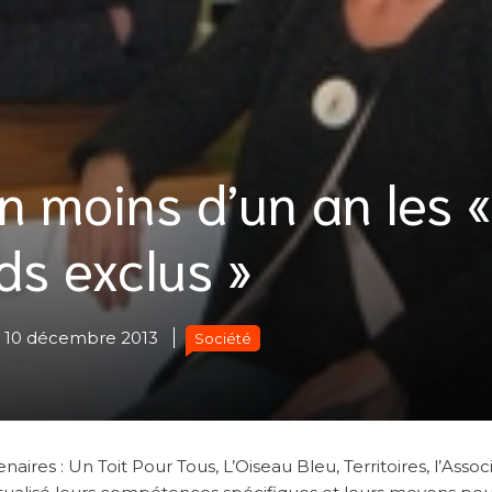
n moins d’un an les «
ds exclus »
10 décembre 2013
Société
aires : Un Toit Pour Tous, L’Oiseau Bleu, Territoires, l’Assoc