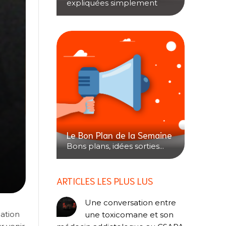
expliquées simplement
Le Bon Plan de la Semaine
Bons plans, idées sorties...
ARTICLES LES PLUS LUS
Une conversation entre
iation
une toxicomane et son