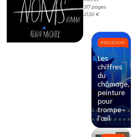
317 pages
21,50 €
PRÉCÉDENT
Les
chiffres
du
chômage,
peinture
pour
trompe-
l’œil