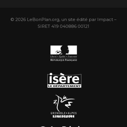
© 2026 LeBonPlan.org, un site édité par Impact –
SIRET 419 040886 00121