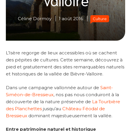
Céline Dormoy
1 août 2016
Culture
L’Isère regorge de lieux accessibles où se cachent
des pépites de cultures. Cette semaine, découvrez à
pied et gratuitement des sites remarquables naturels
et historiques de la vallée de Bièvre-Valloire.
Dans une campagne vallonnée autour de
Saint-
Siméon-de-Bressieux
, nos pas nous conduiront à la
découverte de la nature préservée de
La Tourbière
des Planchettes
jusqu’au
Château Féodal de
Bressieux
dominant majestueusement la vallée.
Entre patrimoine naturel et historique