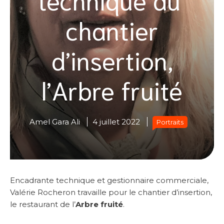
chantier
d’insertion,
l’Arbre fruité
Amel Gara Ali
4 juillet 2022
Portraits
Encadrante technique et gestionnaire commerciale,
Valérie Rocheron travaille pour le chantier d’insertion,
le restaurant de l’
Arbre fruité
.