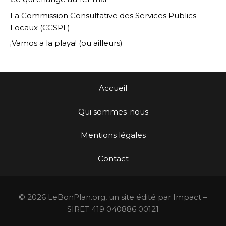
La Commission Consultative des Services Publics
Locaux (CCSPL)
¡Vamos a la playa! (ou ailleurs)
Accueil
Qui sommes-nous
Mentions légales
Contact
© 2026 LeBonPlan.org, un site édité par Impact –
SIRET 419 040886 00121