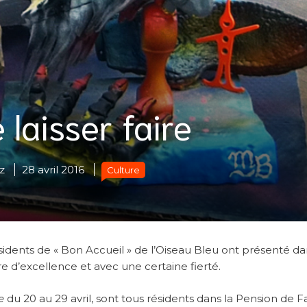
e laisser faire
z
28 avril 2016
Culture
sidents de « Bon Accueil » de l’Oiseau Bleu ont présenté da
 d’excellence et avec une certaine fierté.
e
du 20 au 29 avril, sont tous résidents dans la Pension de Fa