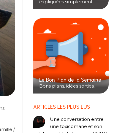
expliquées simplement
Le Bon Plan de la Semaine
Bons plans, idées sorties...
ARTICLES LES PLUS LUS
ns
Une conversation entre
une toxicomane et son
mille /