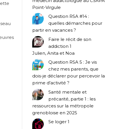
médecin addictologue au CSAPA
Cette
Point-Virgule
Question RSA #14 :
quelles démarches pour
iseau
partir en vacances ?
 œuvres
Faire le récit de son
addiction 1
Julien, Anita et Noa
Question RSA 5 : Je vis
chez mes parents, que
dois-je déclarer pour percevoir la
prime d’activité ?
Santé mentale et
précarité, partie 1 : les
ressources sur la métropole
grenobloise en 2025
Se loger 1