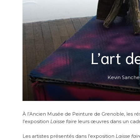
L’art d
Kevin Sanche
À l’Ancien Musée de Peinture de Grenoble, les ré
l’exposition
Laisse faire
leurs œuvres dans un cadre
Les artistes présentés dans l’exposition
Laisse fair