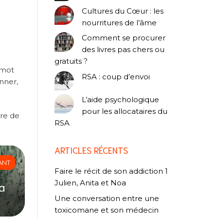
Cultures du Cœur : les
nourritures de l’âme
Comment se procurer
des livres pas chers ou
gratuits ?
e mot
RSA : coup d’envoi
nner,
L’aide psychologique
pour les allocataires du
ure de
RSA
ARTICLES RÉCENTS
ANT
Faire le récit de son addiction 1
Julien, Anita et Noa
na
Une conversation entre une
toxicomane et son médecin