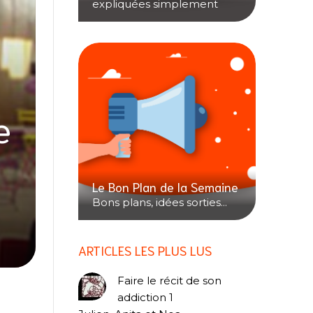
expliquées simplement
e
Le Bon Plan de la Semaine
Bons plans, idées sorties...
ARTICLES LES PLUS LUS
Faire le récit de son
addiction 1