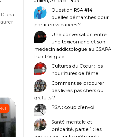
.
Julien, Anita et Noa
Question RSA #14 :
t Diana
quelles démarches pour
taurer
partir en vacances ?
Une conversation entre
une toxicomane et son
médecin addictologue au CSAPA
Point-Virgule
Cultures du Cœur : les
nourritures de l’âme
Comment se procurer
des livres pas chers ou
gratuits ?
RSA : coup d’envoi
ANT
Santé mentale et
précarité, partie 1 : les
ressources sur la métropole