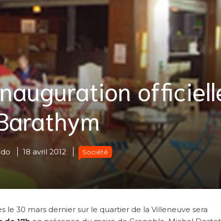
inauguration officiell
Barathym
ado
18 avril 2012
Société
es le 30 mars dernier sur le quartier de la Villeneuve sera