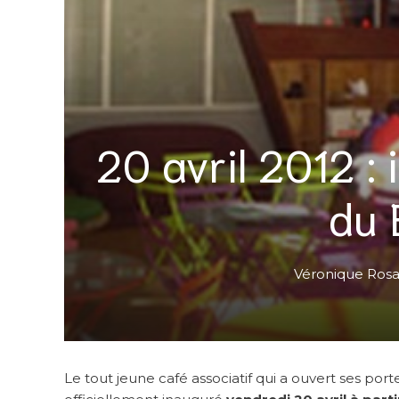
20 avril 2012 : 
du 
Véronique Ros
Le tout jeune café associatif qui a ouvert ses port