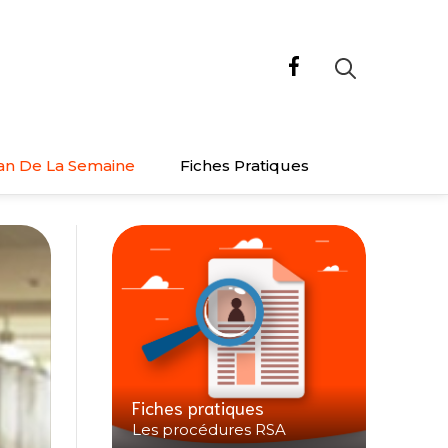
an De La Semaine
Fiches Pratiques
Fiches pratiques
Les procédures RSA