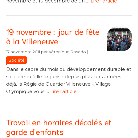
novembre et 10 décembre de 9h …
Lire l’article
19 novembre : jour de fête
à la Villeneuve
Catégories
Catégories
17 novembre 2011
par
Véronique Rosado
|
Société
Dans le cadre du mois du développement durable et
solidaire qu’elle organise depuis plusieurs années
déjà, la Régie de Quartier Villeneuve – Village
Olympique vous …
Lire l’article
Travail en horaires décalés et
garde d’enfants