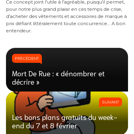
Ce concept joint l’utile à l’agréable, puisqu’il permet,
pour notre plus grand plaisir en ces temps de crise,
d’acheter des vêtements et accessoires de marque à
prix défiant littéralement toute concurrence… A bon
entendeur.
PRÉCÉDENT
Mort De Rue : « dénombrer et
décrire »
SUIVANT
Les bons plans gratuits du week-
end du 7 et 8 février