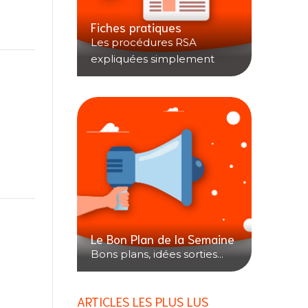
Fiches pratiques
Les procédures RSA
expliquées simplement
Le Bon Plan de la Semaine
Bons plans, idées sorties...
ARTICLES LES PLUS LUS