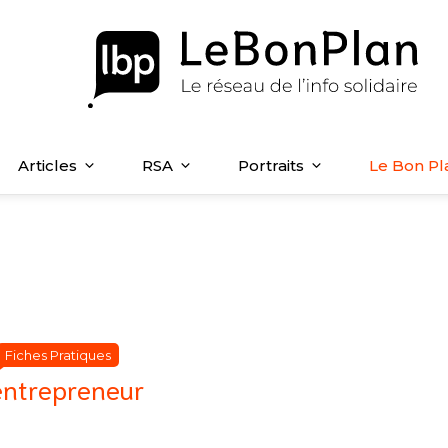
Articles
RSA
Portraits
Le Bon Pl
Catégories
Catégories
Fiches Pratiques
entrepreneur