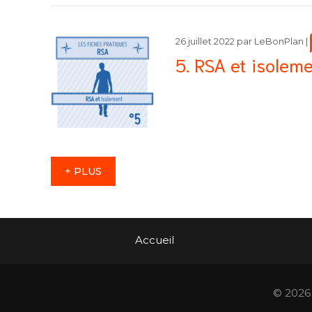
26 juillet 2022
par
LeBonPlan
|
5. RSA et isolem
+ PLUS
Accueil
© 2026 