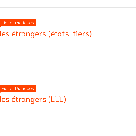
Catégories
Catégories
Fiches Pratiques
des étrangers (états-tiers)
Catégories
Catégories
Fiches Pratiques
des étrangers (EEE)