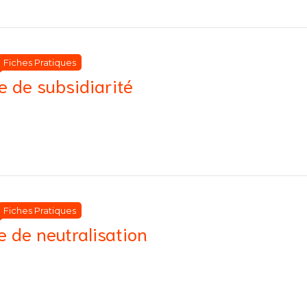
Catégories
Catégories
Fiches Pratiques
e de subsidiarité
Catégories
Catégories
Fiches Pratiques
e de neutralisation