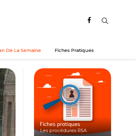
an De La Semaine
Fiches Pratiques
Fiches pratiques
Les procédures RSA