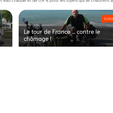
t eau chaude et de 0,4 % pour les foyers qui se chauffent a
SUIV
Le tour de France … contre le
chômage !