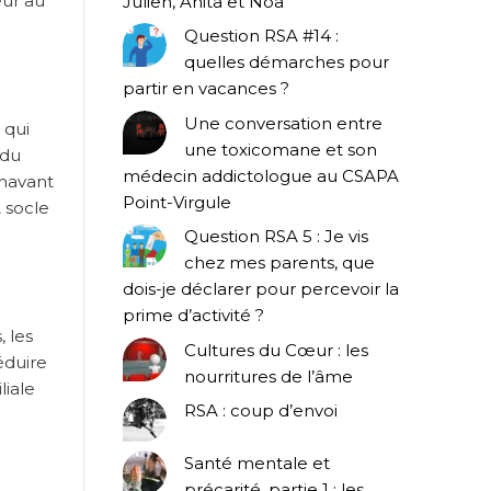
eur au
Julien, Anita et Noa
Question RSA #14 :
quelles démarches pour
partir en vacances ?
Une conversation entre
 qui
une toxicomane et son
 du
médecin addictologue au CSAPA
énavant
Point-Virgule
 socle
Question RSA 5 : Je vis
chez mes parents, que
dois-je déclarer pour percevoir la
prime d’activité ?
 les
Cultures du Cœur : les
éduire
nourritures de l’âme
liale
RSA : coup d’envoi
Santé mentale et
précarité, partie 1 : les