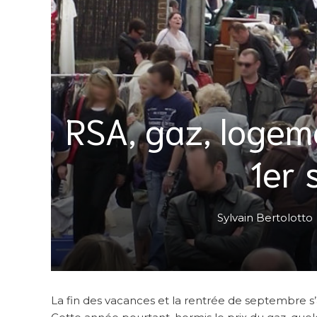
RSA, gaz, logem
1er
Sylvain Bertolotto
La fin des vacances et la rentrée de septembre 