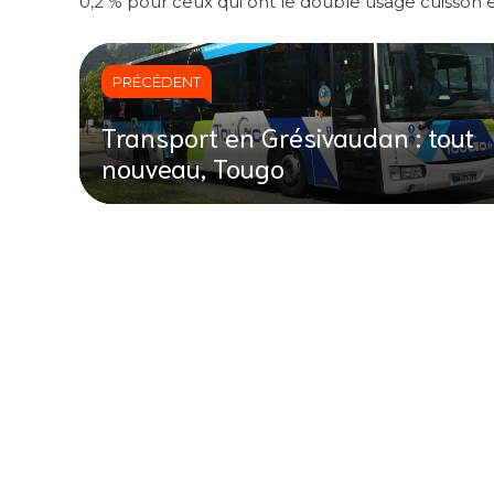
0,2 % pour ceux qui ont le double usage cuisson e
PRÉCÉDENT
Transport en Grésivaudan : tout
nouveau, Tougo