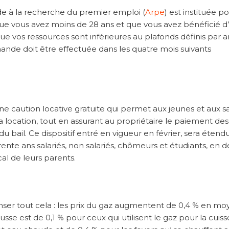
ide à la recherche du premier emploi (
Arpe
) est instituée po
que vous avez moins de 28 ans et que vous avez bénéficié d
e vos ressources sont inférieures au plafonds définis par a
emande doit être effectuée dans les quatre mois suivants
une caution locative gratuite qui permet aux jeunes et aux sa
 location, tout en assurant au propriétaire le paiement des
 bail. Ce dispositif entré en vigueur en février, sera étend
nte ans salariés, non salariés, chômeurs et étudiants, en 
cal de leurs parents.
nser tout cela : les prix du gaz augmentent de 0,4 % en m
usse est de 0,1 % pour ceux qui utilisent le gaz pour la cuiss