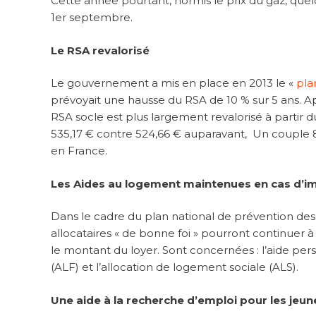
Cette année pourtant, hormis le prix du gaz, qu
1er septembre.
Le RSA revalorisé
Le gouvernement a mis en place en 2013 le «
pla
prévoyait une hausse du RSA de 10 % sur 5 ans. A
RSA socle est plus largement revalorisé à partir
535,17 € contre 524,66 € auparavant, Un couple 80
en France.
Les Aides au logement maintenues en cas d’i
Dans le cadre du plan national de prévention des 
allocataires « de bonne foi » pourront continuer 
le montant du loyer. Sont concernées : l’aide per
(ALF) et l’allocation de logement sociale (ALS).
Une aide à la recherche d’emploi pour les jeu