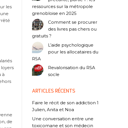
ressources sur la métropole
ur les
grenobloise en 2025
’une
rrêté
Comment se procurer
des livres pas chers ou
gratuits ?
L’aide psychologique
pour les allocataires du
RSA
lariés
 loyers
Revalorisation du RSA
u à
socle
dehors
ARTICLES RÉCENTS
Faire le récit de son addiction 1
Julien, Anita et Noa
oyenne
Une conversation entre une
on, de
toxicomane et son médecin