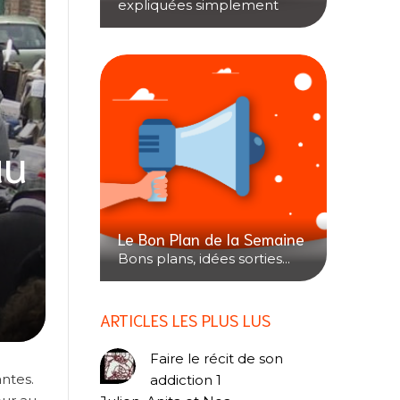
expliquées simplement
au
Le Bon Plan de la Semaine
Bons plans, idées sorties...
ARTICLES LES PLUS LUS
Faire le récit de son
ntes.
addiction 1