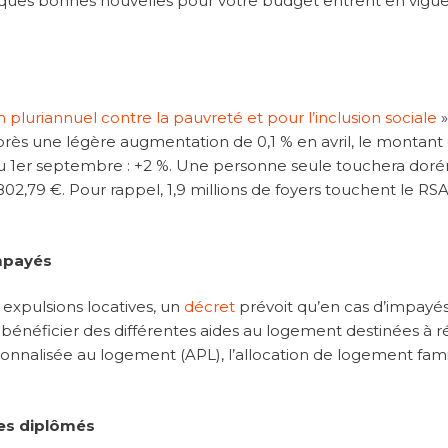
elques bonnes nouvelles pour votre budget entrent en vigu
n pluriannuel contre la pauvreté et pour l’inclusion sociale
»
près une légère augmentation de 0,1 % en avril, le montant
 du 1er septembre : +2 %. Une personne seule touchera dor
2,79 €. Pour rappel, 1,9 millions de foyers touchent le RSA
mpayés
expulsions locatives, un
décret
prévoit qu’en cas d’impayés,
à bénéficier des différentes aides au logement destinées à r
sonnalisée au logement (APL), l’allocation de logement fami
nes diplômés