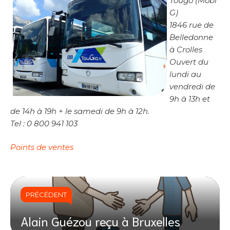
Tougo (Mobi
G)
1846 rue de
Belledonne
à Crolles
Ouvert du
lundi au
vendredi de
9h à 13h et
de 14h à 19h + le samedi de 9h à 12h.
Tel : 0 800 941 103
Points de ventes
PRÉCÉDENT
Alain Guézou reçu à Bruxelles