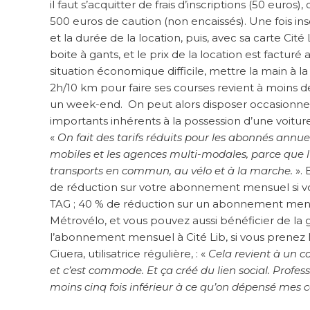
il faut s’acquitter de frais d’inscriptions (50 euros)
500 euros de caution (non encaissés). Une fois ins
et la durée de la location, puis, avec sa carte Cit
boite à gants, et le prix de la location est factur
situation économique difficile, mettre la main à 
2h/10 km pour faire ses courses revient à moins d
un week-end. On peut alors disposer occasionnell
importants inhérents à la possession d’une voiture.
«
On fait des tarifs réduits pour les abonnés annu
mobiles et les agences multi-modales, parce que 
transports en commun, au vélo et à la marche.
». 
de réduction sur votre abonnement mensuel si v
TAG ; 40 % de réduction sur un abonnement mens
Métrovélo, et vous pouvez aussi bénéficier de la gr
l’abonnement mensuel à Cité Lib, si vous prenez 
Ciuera, utilisatrice régulière, : «
Cela revient à un c
et c’est commode. Et ça créé du lien social. Profess
moins cinq fois inférieur à ce qu’on dépensé mes co