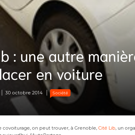
Lib : une autre maniè
lacer en voiture
30 octobre 2014
Société
e covoiturage, on peut trouver, à Grenoble,
Cité Lib
, un org