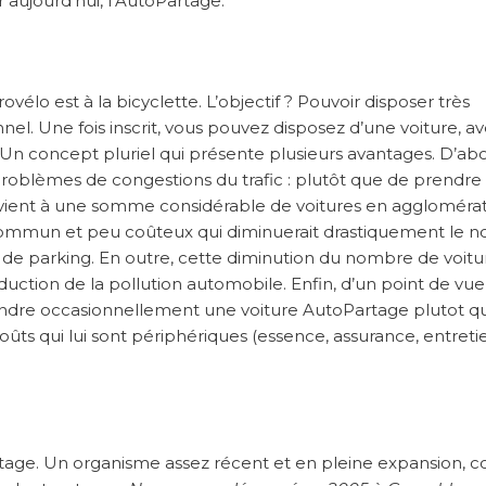
aujourd’hui, l’AutoPartage.
élo est à la bicyclette. L’objectif ? Pouvoir disposer très
l. Une fois inscrit, vous pouvez disposez d’une voiture, av
 Un concept pluriel qui présente plusieurs avantages. D’abo
problèmes de congestions du trafic : plutôt que de prendre
i revient à une somme considérable de voitures en agglomérat
 commun et peu coûteux qui diminuerait drastiquement le 
es de parking. En outre, cette diminution du nombre de voit
duction de la pollution automobile. Enfin, d’un point de vue
endre occasionnellement une voiture AutoPartage plutot q
ûts qui lui sont périphériques (essence, assurance, entreti
Partage. Un organisme assez récent et en pleine expansion