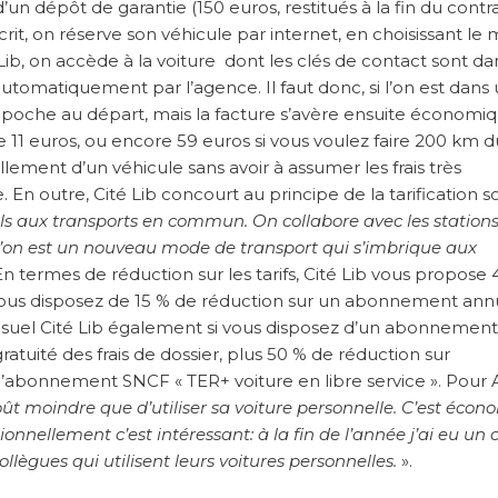
, d’un dépôt de garantie (150 euros, restitués à la fin du contra
crit, on réserve son véhicule par internet, en choisissant le
é Lib, on accède à la voiture dont les clés de contact sont da
é automatiquement par l’agence. Il faut donc, si l’on est dans
la poche au départ, mais la facture s’avère ensuite économiq
e 11 euros, ou encore 59 euros si vous voulez faire 200 km d
ement d’un véhicule sans avoir à assumer les frais très
 En outre, Cité Lib concourt au principe de la tarification so
els aux transports en commun. On collabore avec les station
l’on est un nouveau mode de transport qui s’imbrique aux
En termes de réduction sur les tarifs, Cité Lib vous propose
ous disposez de 15 % de réduction sur un abonnement ann
uel Cité Lib également si vous disposez d’un abonnement
atuité des frais de dossier, plus 50 % de réduction sur
l’abonnement SNCF « TER+ voiture en libre service ». Pour 
oût moindre que d’utiliser sa voiture personnelle. C’est éco
ionnellement c’est intéressant: à la fin de l’année j’ai eu un 
llègues qui utilisent leurs voitures personnelles.
».