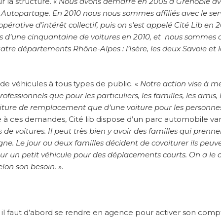
 la structure. «
Nous avons démarré en 2005 à Grenoble a
s Autopartage. En 2010 nous nous sommes affiliés avec le ser
rative d’intérêt collectif, puis on s’est appelé Cité Lib en 20
s d’une cinquantaine de voitures en 2010, et nous sommes a
tre départements Rhône-Alpes : l’Isère, les deux Savoie et 
de véhicules à tous types de public. «
Notre action vise à m
ofessionnels que pour les particuliers, les familles, les amis, 
 voiture de remplacement que d’une voiture pour les personne
 à ces demandes, Cité lib dispose d’un parc automobile vari
e voitures. Il peut très bien y avoir des familles qui prenn
ne. Le jour ou deux familles décident de covoiturer ils peuv
ur un petit véhicule pour des déplacements courts. On a le 
selon son besoin.
».
e : il faut d’abord se rendre en agence pour activer son compt