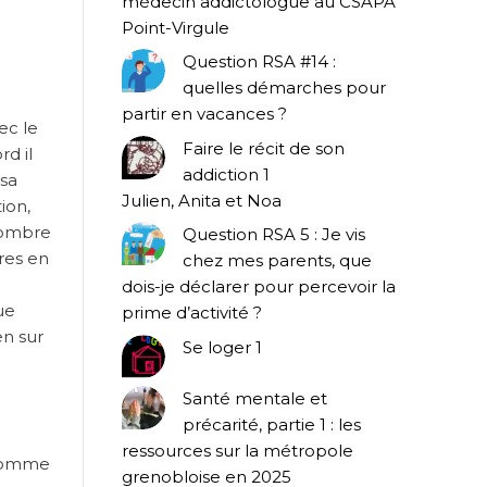
médecin addictologue au CSAPA
Point-Virgule
Question RSA #14 :
quelles démarches pour
partir en vacances ?
ec le
Faire le récit de son
rd il
addiction 1
 sa
Julien, Anita et Noa
ion,
nombre
Question RSA 5 : Je vis
ures en
chez mes parents, que
dois-je déclarer pour percevoir la
ue
prime d’activité ?
en sur
Se loger 1
Santé mentale et
précarité, partie 1 : les
ressources sur la métropole
, comme
grenobloise en 2025