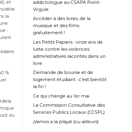
t), et
addictologue au CSAPA Point-
 modèle
Virgule
ns la
Accéder à des livres, de la
 une
musique et des films
ue :
gratuitement !
urant
Les Petits Papiers : onze ans de
lutte contre les violences
lidaire.
administratives racontés dans un
s
livre
Demande de bourse et de
 40 %
logement étudiant : c’est bientôt
uel
la fin !
Ce qui change au 1er mai
Adela
La Commission Consultative des
nomique
Services Publics Locaux (CCSPL)
coût au
¡Vamos a la playa! (ou ailleurs)