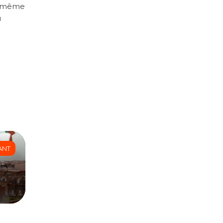
et même
u
ANT