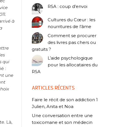
vec
RSA : coup d’envoi
vice
11.
Cultures du Cœur : les
rrivé à
nourritures de l’âme
la
Comment se procurer
des livres pas chers ou
ettre
gratuits ?
les
L’aide psychologique
s qui
pour les allocataires du
é :
RSA
ent une
ent
ARTICLES RÉCENTS
choix
Faire le récit de son addiction 1
Julien, Anita et Noa
Une conversation entre une
e. Là,
toxicomane et son médecin