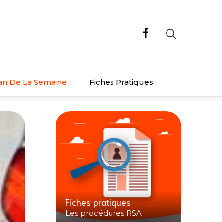
an De La Semaine
Fiches Pratiques
Fiches pratiques
Les procédures RSA