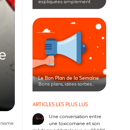
expliquées simplement
re
Le Bon Plan de la Semaine
Bons plans, idées sorties...
ARTICLES LES PLUS LUS
Une conversation entre
anisme
une toxicomane et son