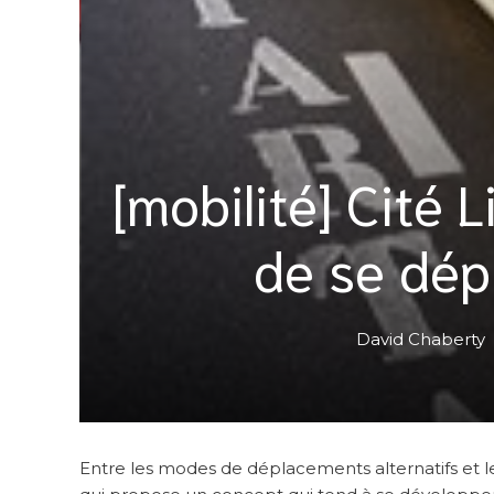
[mobilité] Cité 
de se dép
David Chaberty
Entre les modes de déplacements alternatifs et l