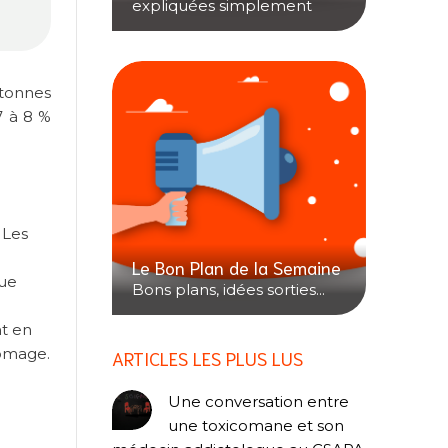
expliquées simplement
 tonnes
7 à 8 %
 Les
Le Bon Plan de la Semaine
que
Bons plans, idées sorties...
nt en
hômage.
ARTICLES LES PLUS LUS
Une conversation entre
une toxicomane et son