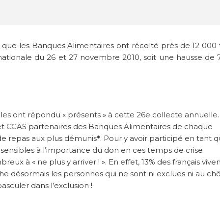
ais que les Banques Alimentaires ont récolté près de 12 000
 nationale du 26 et 27 novembre 2010, soit une hausse de 
oles ont répondu « présents » à cette 26e collecte annuelle.
 et CCAS partenaires des Banques Alimentaires de chaque
 de repas aux plus démunis
*
. Pour y avoir participé en tant 
s sensibles à l’importance du don en ces temps de crise
x à « ne plus y arriver ! ». En effet, 13% des français vive
che désormais les personnes qui ne sont ni exclues ni au c
asculer dans l’exclusion !