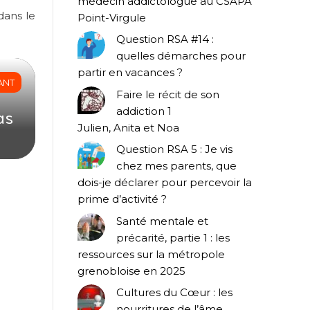
médecin addictologue au CSAPA
dans le
Point-Virgule
Question RSA #14 :
quelles démarches pour
partir en vacances ?
ANT
Faire le récit de son
addiction 1
as
Julien, Anita et Noa
Question RSA 5 : Je vis
chez mes parents, que
dois-je déclarer pour percevoir la
prime d’activité ?
Santé mentale et
précarité, partie 1 : les
ressources sur la métropole
grenobloise en 2025
Cultures du Cœur : les
nourritures de l’âme