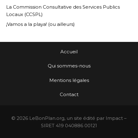
La Commission Consultative des Services Publics
Locaux (CCSPL)
¡Vamos a la playa! (ou ailleurs)
Accueil
Qui sommes-nous
Mentions légales
Contact
© 2026 LeBonPlan.org, un site édité par Impact –
SIRET 419 040886 00121