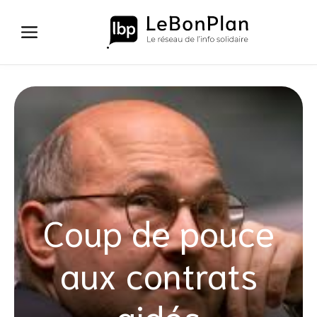
Aller
au
contenu
Coup de pouce
aux contrats
aidés