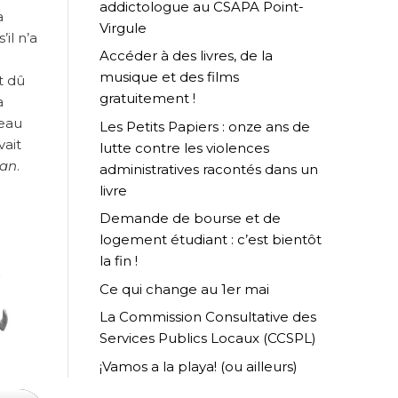
addictologue au CSAPA Point-
a
Virgule
il n’a
Accéder à des livres, de la
musique et des films
t dû
gratuitement !
a
veau
Les Petits Papiers : onze ans de
vait
lutte contre les violences
lan
.
administratives racontés dans un
livre
Demande de bourse et de
logement étudiant : c’est bientôt
la fin !
Ce qui change au 1er mai
La Commission Consultative des
Services Publics Locaux (CCSPL)
¡Vamos a la playa! (ou ailleurs)