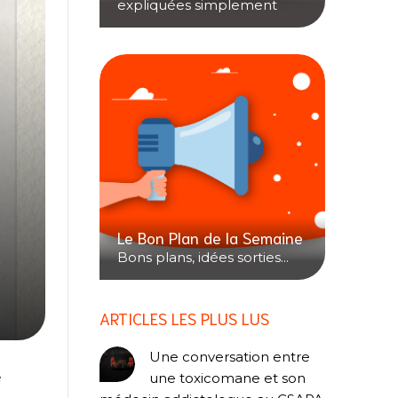
expliquées simplement
Le Bon Plan de la Semaine
Bons plans, idées sorties...
ARTICLES LES PLUS LUS
Une conversation entre
é
une toxicomane et son