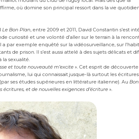
maillot moulant du club de rugby local. Mais dès que la
firme, où domine son principal ressort dans la vie quotidien
l
Le Bon Plan
, entre 2009 et 2011, David Constantin s’est int
e curiosité et une volonté d’aller sur le terrain à la rencon
l a par exemple enquêté sur la vidéosurveillance, sur l’habi
ts de prison. Il s’est aussi attelé à des sujets délicats et diff
 la sexualité.
esse et toute nouveauté m’excite
». Cet esprit de découverte
rnalisme, lui qui connaissait jusque-là surtout les écritures
es (par ses études supérieures en littérature italienne). Au
Bon
s écritures, et de nouvelles exigences d’écriture
».