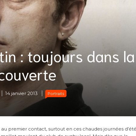
in : toujours dans la
couverte
14 janvier 2013
Portraits
e au premier contact, surtout en ces chaudes journées d’ét