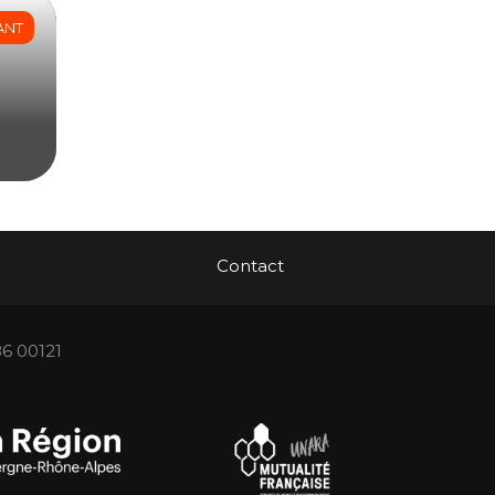
ANT
Contact
86 00121