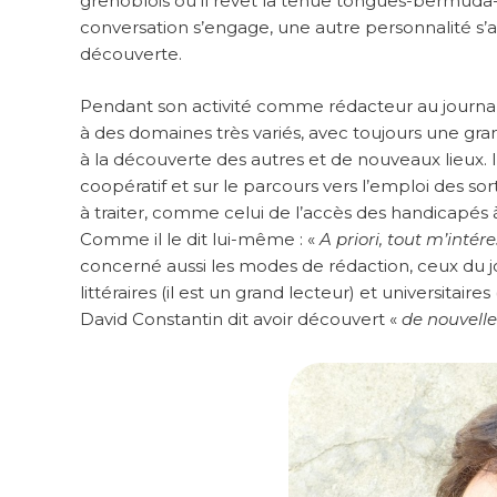
grenoblois où il revêt la tenue tongues-bermuda-
conversation s’engage, une autre personnalité s’af
découverte.
Pendant son activité comme rédacteur au journa
à des domaines très variés, avec toujours une grand
à la découverte des autres et de nouveaux lieux. I
coopératif et sur le parcours vers l’emploi des sortan
à traiter, comme celui de l’accès des handicapés à
Comme il le dit lui-même : «
A priori, tout m’intér
concerné aussi les modes de rédaction, ceux du jou
littéraires (il est un grand lecteur) et universitair
David Constantin dit avoir découvert «
de nouvelle