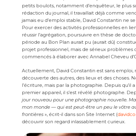
petits boulots, notamment d’enquêteur, le plus s
rédaction du journal, il travaillait déjà comme v
jamais eu d’emploi stable, David Constantin ne se
Pour exercer des activités professionnelles en lie
réussir l’agrégation, poursuivre en thèse de doct
période au Bon Plan aurait pu (aurait dû) const
projet professionnel, mais de sérieux problèmes de
commencés à élaborer avec Annabel Cheveu d’Or (s
Actuellement, David Constantin est sans emploi, ma
découverte des autres, des lieux et des choses. 
l’écriture, mais par la photographie. Depuis qu’il a
premier appareil, il s’est révélé photographe. Dep
jour nouveau pour une photographie nouvelle. M
mon monde — qui est peut-être un peu le vôtre a
frontières
», écrit-il dans son Site Internet (
davidco
découvrir son regard inlassablement curieux.