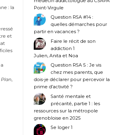
médecin addictologue au CSAPA
ne : la
Point-Virgule
Question RSA #14 :
quelles démarches pour
éressé
partir en vacances ?
tre et
Faire le récit de son
tat
addiction 1
iciles
Julien, Anita et Noa
 a
Question RSA 5 : Je vis
chez mes parents, que
 Plan
,
dois-je déclarer pour percevoir la
prime d’activité ?
Santé mentale et
précarité, partie 1 : les
ressources sur la métropole
grenobloise en 2025
Se loger 1