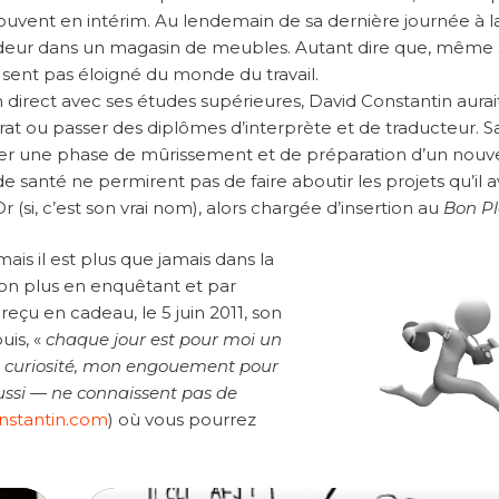
ouvent en intérim. Au lendemain de sa dernière journée à l
endeur dans un magasin de meubles. Autant dire que, même s’
 sent pas éloigné du monde du travail.
n direct avec ses études supérieures, David Constantin aurai
orat ou passer des diplômes d’interprète et de traducteur. S
ituer une phase de mûrissement et de préparation d’un nou
 santé ne permirent pas de faire aboutir les projets qu’il a
i, c’est son vrai nom), alors chargée d’insertion au
Bon P
is il est plus que jamais dans la
Non plus en enquêtant et par
 reçu en cadeau, le 5 juin 2011, son
uis, «
chaque jour est pour moi un
a curiosité, mon engouement pour
ussi — ne connaissent pas de
nstantin.com
) où vous pourrez