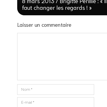
8 mars 2013 / Brigitte Périllié : « Il
faut changer les regards ! »
Laisser un commentaire
Commentaire
Nom
E-
mail