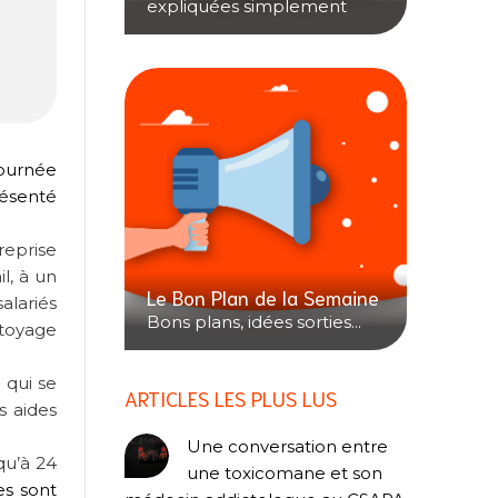
expliquées simplement
Journée
ésenté
reprise
l, à un
Le Bon Plan de la Semaine
alariés
Bons plans, idées sorties...
ttoyage
 qui se
ARTICLES LES PLUS LUS
s aides
Une conversation entre
qu’à 24
une toxicomane et son
es sont