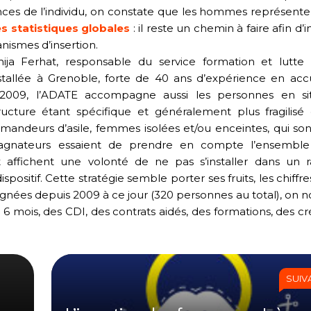
ces de l’individu, on constate que les hommes représent
s statistiques globales
:
il reste un chemin à faire afin d’
ismes d’insertion.
a Ferhat, responsable du service formation et lutte 
nstallée à Grenoble, forte de 40 ans d’expérience en acc
s 2009, l’ADATE accompagne aussi les personnes en sit
ructure étant spécifique et généralement plus fragilisé
mandeurs d’asile, femmes isolées et/ou enceintes, qui sont
pagnateurs essaient de prendre en compte l’ensemble
affichent une volonté de ne pas s’installer dans un 
positif. Cette stratégie semble porter ses fruits, les chiffre
ées depuis 2009 à ce jour (320 personnes au total), on n
e 6 mois, des CDI, des contrats aidés, des formations, des cr
SUIV