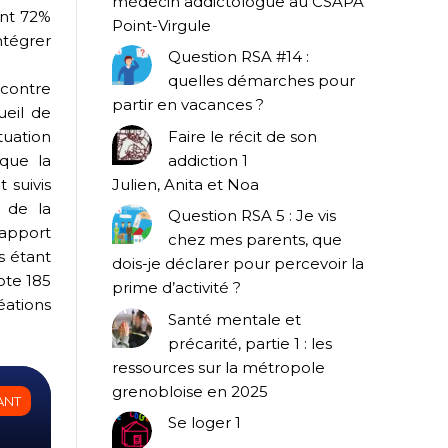
médecin addictologue au CSAPA
ent 72%
Point-Virgule
intégrer
Question RSA #14 :
quelles démarches pour
contre
partir en vacances ?
ueil de
uation
Faire le récit de son
 que la
addiction 1
 suivis
Julien, Anita et Noa
 de la
Question RSA 5 : Je vis
rapport
chez mes parents, que
s étant
dois-je déclarer pour percevoir la
ote 185
prime d’activité ?
éations
Santé mentale et
précarité, partie 1 : les
ressources sur la métropole
grenobloise en 2025
ANT
Se loger 1