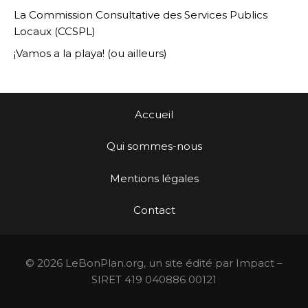
La Commission Consultative des Services Publics
Locaux (CCSPL)
¡Vamos a la playa! (ou ailleurs)
Accueil
Qui sommes-nous
Mentions légales
Contact
© 2026 LeBonPlan.org, un site édité par Impact –
SIRET 419 040886 00121