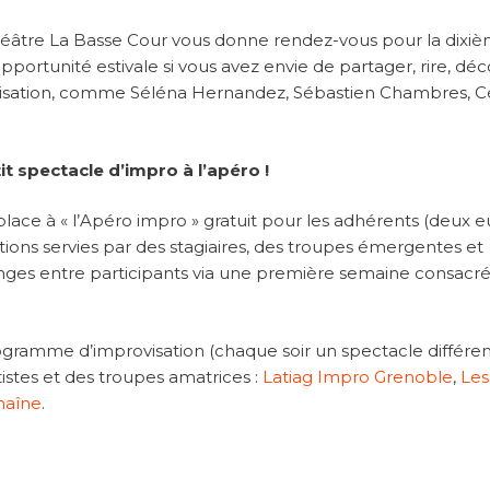
-théâtre La Basse Cour vous donne rendez-vous pour la dixi
pportunité estivale si vous avez envie de partager, rire, déc
provisation, comme Séléna Hernandez, Sébastien Chambres, C
t spectacle d’impro à l’apéro !
lace à « l’Apéro impro » gratuit pour les adhérents (deux e
tions servies par des stagiaires, des troupes émergentes et
changes entre participants via une première semaine consacr
gramme d’improvisation (chaque soir un spectacle différen
istes et des troupes amatrices :
Latiag Impro Grenoble
,
Les
haîne
.