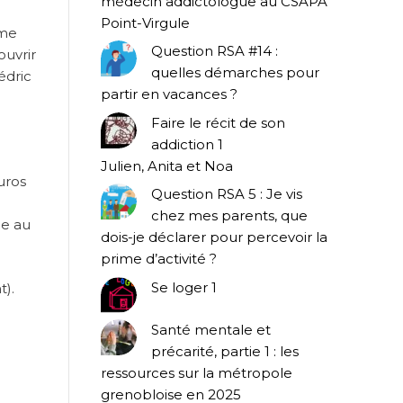
médecin addictologue au CSAPA
Point-Virgule
ème
Question RSA #14 :
ouvrir
quelles démarches pour
édric
partir en vacances ?
Faire le récit de son
addiction 1
Julien, Anita et Noa
uros
Question RSA 5 : Je vis
chez mes parents, que
ée au
dois-je déclarer pour percevoir la
prime d’activité ?
Se loger 1
t).
Santé mentale et
précarité, partie 1 : les
ressources sur la métropole
grenobloise en 2025