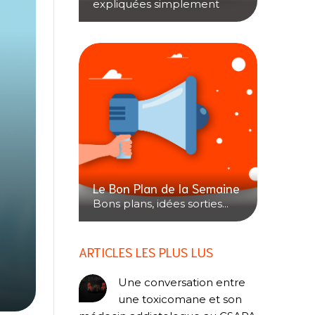
expliquées simplement
Le Bon Plan de la Semaine
Bons plans, idées sorties...
ARTICLES LES PLUS LUS
Une conversation entre
une toxicomane et son