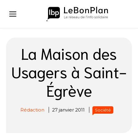
Aller
au
contenu
La Maison des
Usagers à Saint-
Égrève
Rédaction
27 janvier 2011
Société