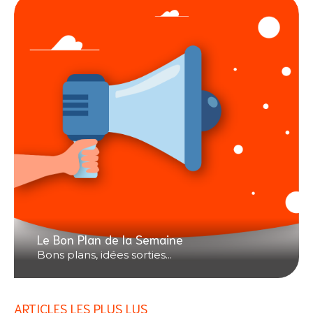
Le Bon Plan de la Semaine
Bons plans, idées sorties...
ARTICLES LES PLUS LUS