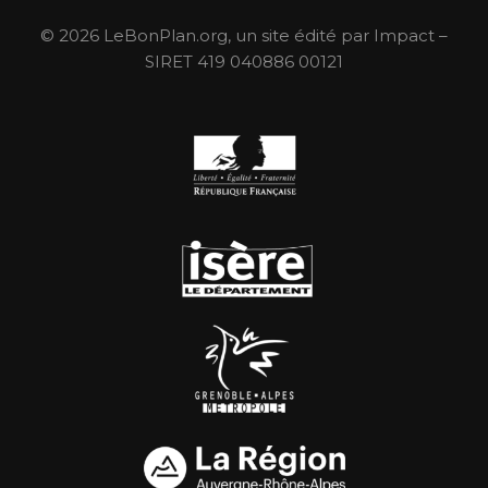
© 2026 LeBonPlan.org, un site édité par Impact –
SIRET 419 040886 00121