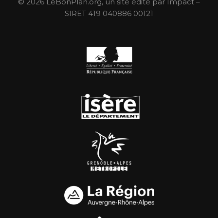
© 2026 LeBonPlan.org, un site édité par Impact –
SIRET 419 040886 00121