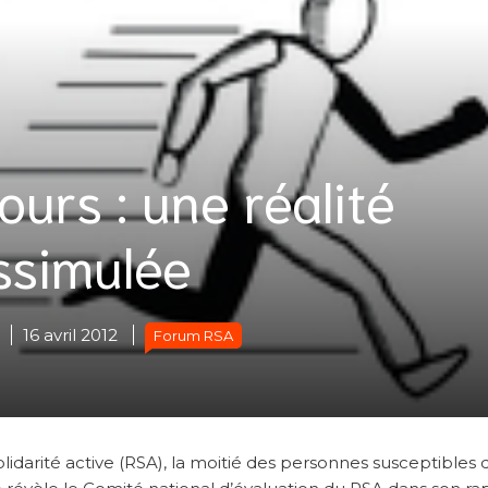
urs : une réalité
ssimulée
16 avril 2012
Forum RSA
darité active (RSA), la moitié des personnes susceptibles 