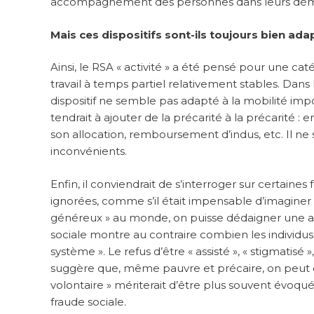
accompagnement des personnes dans leurs démarc
Mais ces dispositifs sont-ils toujours bien ada
Ainsi, le RSA « activité » a été pensé pour une cat
travail à temps partiel relativement stables. Dans
dispositif ne semble pas adapté à la mobilité impor
tendrait à ajouter de la précarité à la précarité :
son allocation, remboursement d’indus, etc. Il ne 
inconvénients.
Enfin, il conviendrait de s’interroger sur certain
ignorées, comme s’il était impensable d’imaginer 
généreux » au monde, on puisse dédaigner une aid
sociale montre au contraire combien les individus
système ». Le refus d’être « assisté », « stigmatisé
suggère que, même pauvre et précaire, on peut d
volontaire » mériterait d’être plus souvent évoqué
fraude sociale.