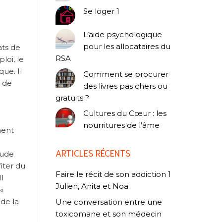
Se loger 1
L’aide psychologique
pour les allocataires du
ats de
RSA
loi, le
ue. Il
Comment se procurer
t de
des livres pas chers ou
gratuits ?
Cultures du Cœur : les
nourritures de l’âme
ment
ARTICLES RÉCENTS
aude
iter du
Faire le récit de son addiction 1
l
Julien, Anita et Noa
«
 de la
Une conversation entre une
toxicomane et son médecin