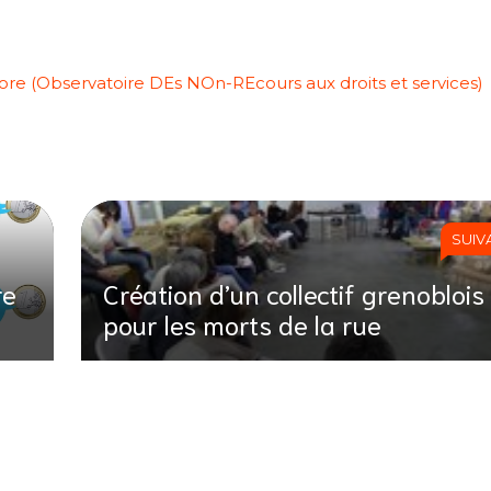
re (Observatoire DEs NOn-REcours aux droits et services)
SUIV
re
Création d’un collectif grenoblois
pour les morts de la rue