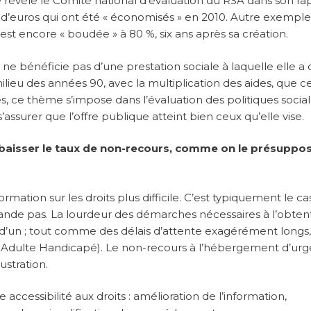
e révèle le Comité national d’évaluation du RSA dans son ra
rds d’euros qui ont été « économisés » en 2010. Autre exemple
est encore « boudée » à 80 %, six ans après sa création.
 bénéficie pas d’une prestation sociale à laquelle elle a d
milieu des années 90, avec la multiplication des aides, que c
, ce thème s’impose dans l’évaluation des politiques socia
 s’assurer que l’offre publique atteint bien ceux qu’elle vise.
re baisser le taux de non-recours, comme on le présuppos
formation sur les droits plus difficile. C’est typiquement le ca
emande pas. La lourdeur des démarches nécessaires à l’obten
d’un ; tout comme des délais d’attente exagérément longs,
n Adulte Handicapé). Le non-recours à l’hébergement d’ur
ustration.
 accessibilité aux droits : amélioration de l’information,