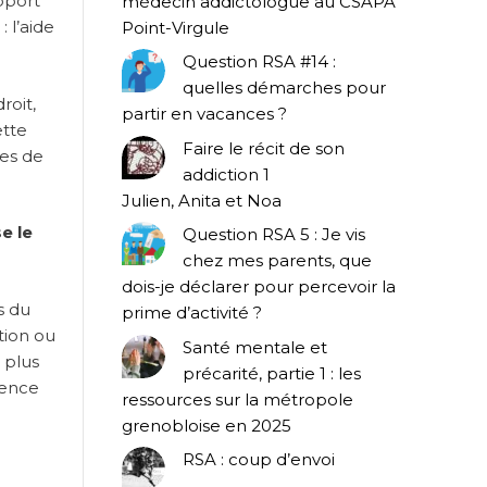
pport
médecin addictologue au CSAPA
 :
l’aide
Point-Virgule
Question RSA #14 :
quelles démarches pour
roit,
partir en vacances ?
ette
Faire le récit de son
les de
addiction 1
Julien, Anita et Noa
e le
Question RSA 5 : Je vis
chez mes parents, que
dois-je déclarer pour percevoir la
s du
prime d’activité ?
tion ou
Santé mentale et
 plus
précarité, partie 1 : les
gence
ressources sur la métropole
grenobloise en 2025
RSA : coup d’envoi