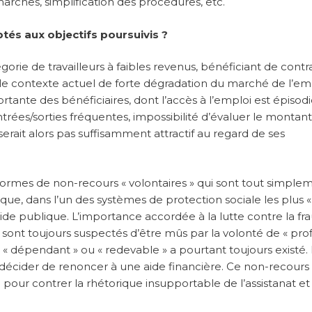
hes, simplification des procédures, etc.
ptés aux objectifs poursuivis ?
égorie de travailleurs à faibles revenus, bénéficiant de contr
 le contexte actuel de forte dégradation du marché de l’emp
tante des bénéficiaires, dont l’accès à l’emploi est épisodiq
 entrées/sorties fréquentes, impossibilité d’évaluer le montan
serait alors pas suffisamment attractif au regard de ses
es formes de non-recours « volontaires » qui sont tout simple
que, dans l’un des systèmes de protection sociale les plus «
e publique. L’importance accordée à la lutte contre la fr
 sont toujours suspectés d’être mûs par la volonté de « prof
 », « dépendant » ou « redevable » a pourtant toujours existé. I
écider de renoncer à une aide financière. Ce non-recours 
 pour contrer la rhétorique insupportable de l’assistanat et