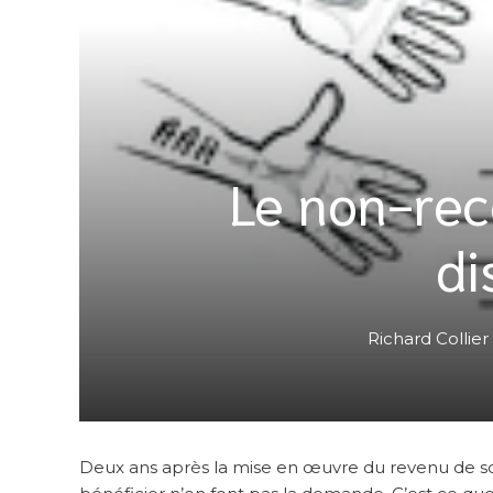
Le non-reco
di
Richard Collier
Deux ans après la mise en œuvre du revenu de soli