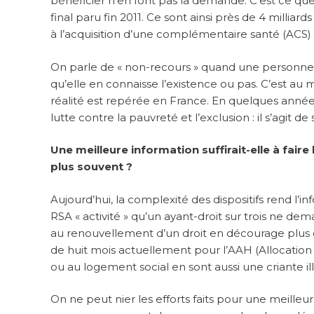
bénéficier n’en font pas la demande. C’est ce qu
final paru fin 2011. Ce sont ainsi près de 4 millia
à l’acquisition d’une complémentaire santé (ACS) 
On parle de « non-recours » quand une personne ne
qu’elle en connaisse l’existence ou pas. C’est au 
réalité est repérée en France. En quelques années
lutte contre la pauvreté et l’exclusion : il s’agit de
Une meilleure information suffirait-elle à fai
plus souvent ?
Aujourd’hui, la complexité des dispositifs rend l’in
RSA « activité » qu’un ayant-droit sur trois ne d
au renouvellement d’un droit en décourage plus 
de huit mois actuellement pour l’AAH (Allocatio
ou au logement social en sont aussi une criante ill
On ne peut nier les efforts faits pour une meilleure