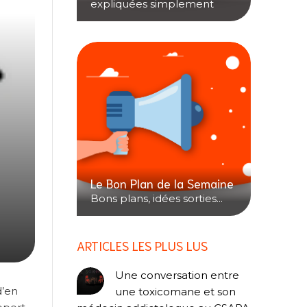
expliquées simplement
Le Bon Plan de la Semaine
Bons plans, idées sorties...
ARTICLES LES PLUS LUS
Une conversation entre
d’en
une toxicomane et son