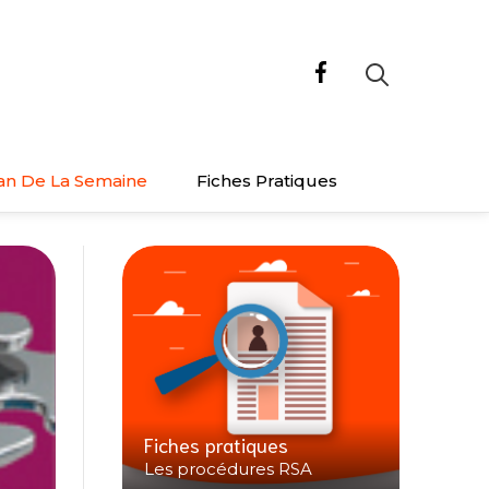
an De La Semaine
Fiches Pratiques
Fiches pratiques
Les procédures RSA