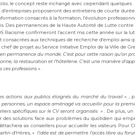
ploi, le concept reste inchangé avec cependant quelques
ne d’entreprises proposeront des entretiens de courte durée
ormation consacrés à la formation, l’évolution professionne
pés. Des permanences de la Haute Autorité de Lutte contre 
OS Racisme confirmeront l’accent mis cette année sur la lut
nt consacrées aux techniques de recherche d’emploi ainsi q
chef de projet au Service Initiative Emploi de la Ville de Gr
he en permanence du monde. C’est pour cette raison qu’on p
ne, la restauration et l’hôtellerie. C’est une manière d’app
rs ces professions
« .
es actions aux publics éloignés du marché du travail
« , p
 personnes, un espace aménagé va accueillir pour la premiè
iers spécifiques sur le CV seront organisés
» . De plus, un
ver des solutions face aux problèmes du quotidien qui em
tachera six conseillers pour accueillir les visiteurs. Pour Ch
artin-d’Hères, «
l’idée est de permettre l’accès libre au for