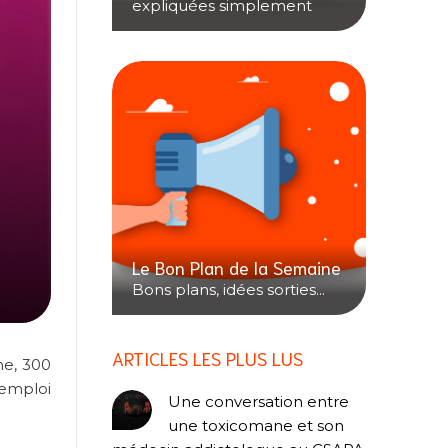
expliquées simplement
Le Bon Plan de la Semaine
Bons plans, idées sorties...
ARTICLES LES PLUS LUS
ne, 300
emploi
Une conversation entre
une toxicomane et son