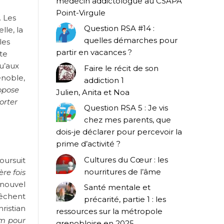
médecin addictologue au CSAPA
Point-Virgule
. Les
Question RSA #14 :
lle, la
quelles démarches pour
les
partir en vacances ?
te
u’aux
Faire le récit de son
enoble,
addiction 1
ropose
Julien, Anita et Noa
orter
Question RSA 5 : Je vis
chez mes parents, que
dois-je déclarer pour percevoir la
prime d’activité ?
Cultures du Cœur : les
oursuit
nourritures de l’âme
re fois
 nouvel
Santé mentale et
pêchent
précarité, partie 1 : les
ristian
ressources sur la métropole
um pour
grenobloise en 2025