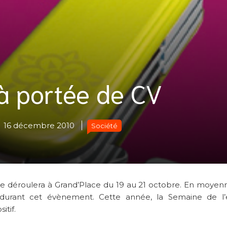
 à portée de CV
16 décembre 2010
Société
se déroulera à Grand’Place du 19 au 21 octobre. En moyen
s durant cet évènement. Cette année, la Semaine de l’
itif.