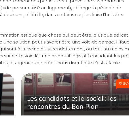
endettement des particuliers. Il prévoit de suspendre les
 (aide personnalisé au logement), rallonge la période de
eux ans, et limite, dans certains cas, les frais d’huissiers
ommation est quelque chose qui peut être, plus que délicat
une solution peut s’avérer être une voie de garage. Il faud
ui sont à la racine du surendettement, ou tout au moins m
r cette voie là : une dispositif législatif encadrant les prê
cités, les agences de crédit nous disent que c’est si facile.
SUIV
n
Les candidats et le social : les
rencontres du Bon Plan