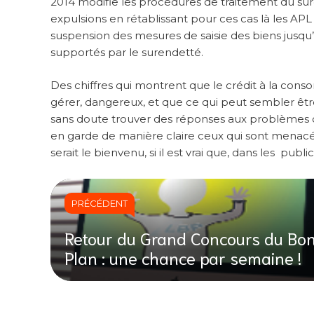
2014 modifie les procédures de traitement du sur
expulsions en rétablissant pour ces cas là les APL
suspension des mesures de saisie des biens jusqu’à d
supportés par le surendetté.
Des chiffres qui montrent que le crédit à la cons
gérer, dangereux, et que ce qui peut sembler être 
sans doute trouver des réponses aux problèmes q
en garde de manière claire ceux qui sont menacés su
serait le bienvenu, si il est vrai que, dans les publi
PRÉCÉDENT
Retour du Grand Concours du Bo
Plan : une chance par semaine !