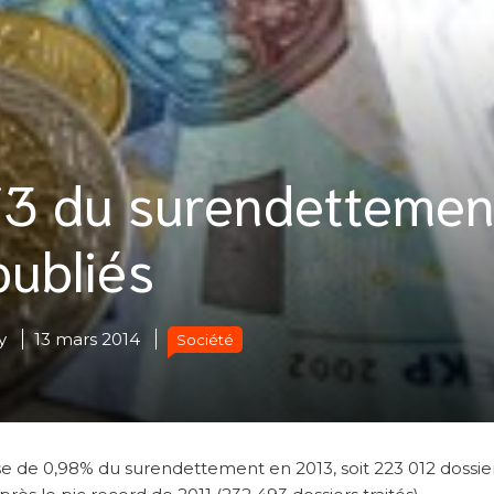
013 du surendettemen
publiés
y
13 mars 2014
Société
 de 0,98% du surendettement en 2013, soit 223 012 dossie