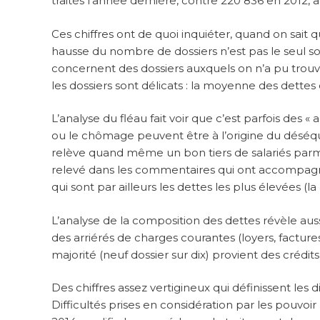
traités l’année dernière, contre 220 836 en 2012, ap
Ces chiffres ont de quoi inquiéter, quand on sait 
hausse du nombre de dossiers n’est pas le seul souc
concernent des dossiers auxquels on n’a pu trouv
les dossiers sont délicats : la moyenne des dettes 
L’analyse du fléau fait voir que c’est parfois des « 
ou le chômage peuvent être à l’origine du déséqui
relève quand même un bon tiers de salariés parmi
relevé dans les commentaires qui ont accompagné l
qui sont par ailleurs les dettes les plus élevées 
L’analyse de la composition des dettes révèle auss
des arriérés de charges courantes (loyers, facture
majorité (neuf dossier sur dix) provient des créd
Des chiffres assez vertigineux qui définissent les 
Difficultés prises en considération par les pouvoir