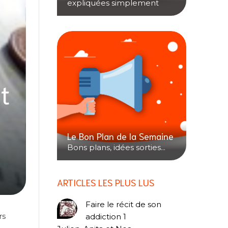
expliquées simplement
t
Le Bon Plan de la Semaine
Bons plans, idées sorties...
ARTICLES LES PLUS LUS
Faire le récit de son
rs
addiction 1