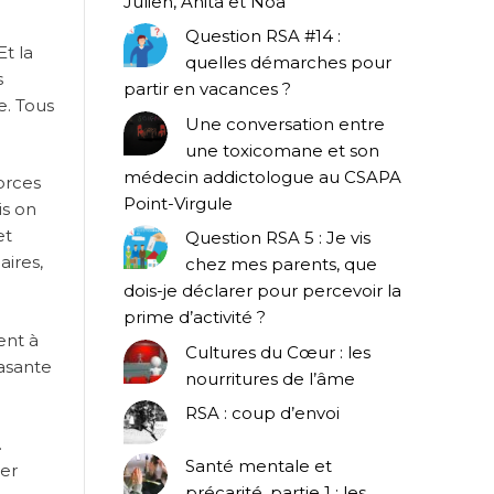
Julien, Anita et Noa
Question RSA #14 :
Et la
quelles démarches pour
s
partir en vacances ?
e. Tous
Une conversation entre
une toxicomane et son
médecin addictologue au CSAPA
vorces
Point-Virgule
is on
et
Question RSA 5 : Je vis
aires,
chez mes parents, que
dois-je déclarer pour percevoir la
prime d’activité ?
ent à
Cultures du Cœur : les
rasante
nourritures de l’âme
RSA : coup d’envoi
.
Santé mentale et
ier
précarité, partie 1 : les