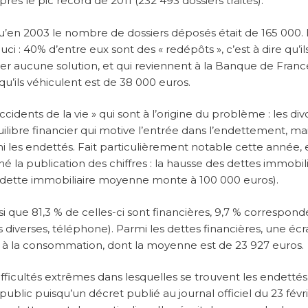
rès le pic record de 2011 (232 493 dossiers traités).
qu’en 2003 le nombre de dossiers déposés était de 165 000. 
i : 40% d’entre eux sont des « redépôts », c’est à dire qu’il
er aucune solution, et qui reviennent à la Banque de Franc
qu’ils véhiculent est de 38 000 euros.
accidents de la vie » qui sont à l’origine du problème : les di
libre financier qui motive l’entrée dans l’endettement, ma
 les endettés. Fait particulièrement notable cette année, 
a publication des chiffres : la hausse des dettes immobili
(la dette immobiliaire moyenne monte à 100 000 euros).
i que 81,3 % de celles-ci sont financières, 9,7 % correspond
s diverses, téléphone). Parmi les dettes financières, une éc
its à la consommation, dont la moyenne est de 23 927 euros.
difficultés extrêmes dans lesquelles se trouvent les endettés
 public puisqu’un décret publié au journal officiel du 23 févr