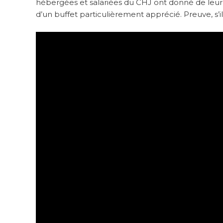
hébergées et salariées du CHJ ont donné de leur 
d’un buffet particulièrement apprécié. Preuve, s’i