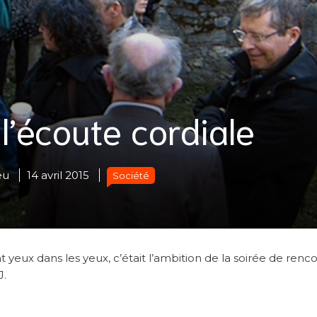
l’écoute cordiale
eu
14 avril 2015
Société
eux dans les yeux, c’était l’ambition de la soirée de renc
J.