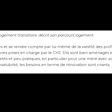
ogement transitoire, décrit son parcours logement
ires et se rendre compte par lui-même de la variété des profi
es prises en charge par le CHJ. S’ils sont bien aménagés 
etits et peu pratiques, en particulier pour une mère avec s
’insalubrité, les besoins en terme de rénovation sont criants.