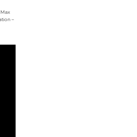
e Max
ation –