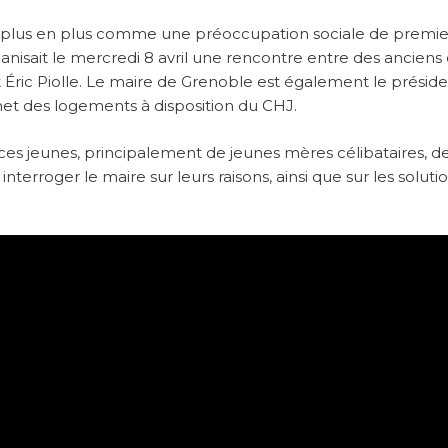
 plus en plus comme une préoccupation sociale de premier
anisait le mercredi 8 avril une rencontre entre des anciens
t Éric Piolle. Le maire de Grenoble est également le présid
i met des logements à disposition du CHJ.
ces jeunes, principalement de jeunes mères célibataires, d
nterroger le maire sur leurs raisons, ainsi que sur les soluti