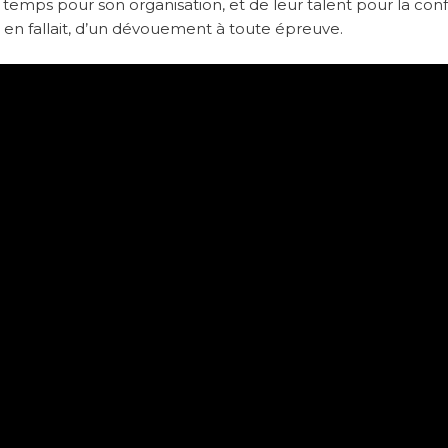
temps pour son organisation, et de leur talent pour la con
l en fallait, d’un dévouement à toute épreuve.