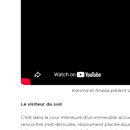
Karima et Anissa parlent de
Le visiteur du soir
C’est dans la cour intérieure d’un immeuble accu
rencontre s’est déroulée, résolument placée sous l