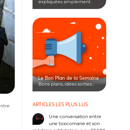
expliquées simplement
Le Bon Plan de la Semaine
Bons plans, idées sorties...
ARTICLES LES PLUS LUS
ontre
Une conversation entre
une toxicomane et son