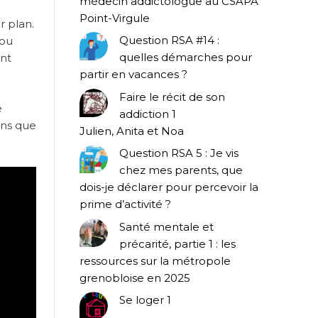
médecin addictologue au CSAPA
Point-Virgule
 plan.
Question RSA #14 :
 ou
quelles démarches pour
ent
partir en vacances ?
Faire le récit de son
e
addiction 1
ons que
Julien, Anita et Noa
Question RSA 5 : Je vis
chez mes parents, que
dois-je déclarer pour percevoir la
prime d’activité ?
Santé mentale et
précarité, partie 1 : les
ressources sur la métropole
grenobloise en 2025
Se loger 1