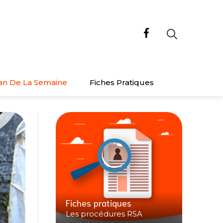
an De La Semaine
Fiches Pratiques
Fiches pratiques
Les procédures RSA