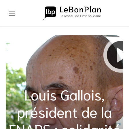
Aller
au
contenu
Louis Gallois,
président de la
FNARS : solidarité