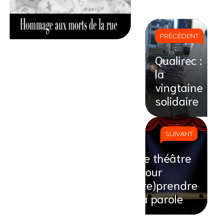
PRÉCÉDENT
Qualirec :
la
vingtaine
solidaire
SUIVANT
Le théâtre
pour
(re)prendre
la parole