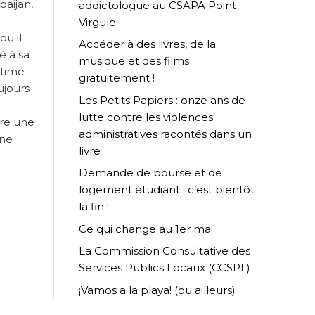
baijan,
addictologue au CSAPA Point-
Virgule
où il
Accéder à des livres, de la
é à sa
musique et des films
itime
gratuitement !
ujours
Les Petits Papiers : onze ans de
lutte contre les violences
dre une
administratives racontés dans un
une
livre
.
Demande de bourse et de
logement étudiant : c’est bientôt
la fin !
Ce qui change au 1er mai
La Commission Consultative des
Services Publics Locaux (CCSPL)
¡Vamos a la playa! (ou ailleurs)