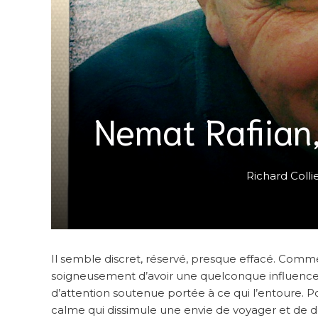
Nemat Rafiian,
Richard Colli
Il semble discret, réservé, presque effacé. Comm
soigneusement d’avoir une quelconque influence su
d’attention soutenue portée à ce qui l’entoure. Po
calme qui dissimule une envie de voyager et de d