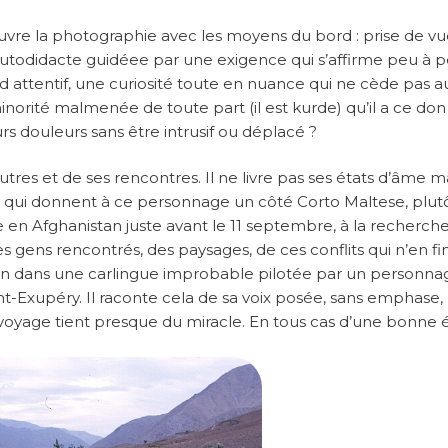
couvre la photographie avec les moyens du bord : prise de vu
autodidacte guidéee par une exigence qui s’affirme peu à 
rd attentif, une curiosité toute en nuance qui ne cède pas a
inorité malmenée de toute part (il est kurde) qu’il a ce do
s douleurs sans être intrusif ou déplacé ?
autres et de ses rencontres. Il ne livre pas ses états d’âme m
 qui donnent à ce personnage un côté Corto Maltese, plut
ge en Afghanistan juste avant le 11 septembre, à la recherch
ens rencontrés, des paysages, de ces conflits qui n’en fin
on dans une carlingue improbable pilotée par un personna
nt-Exupéry. Il raconte cela de sa voix posée, sans emphase,
voyage tient presque du miracle. En tous cas d’une bonne é