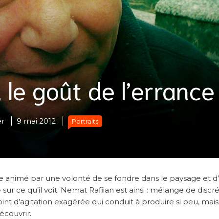
 le goût de l’errance
er
9 mai 2012
Portraits
e animé par une volonté de se fondre dans le paysage et d’
r ce qu’il voit. Nemat Rafiian est ainsi : mélange de discré
int d’agitation exagérée qui conduit à produire si peu, mai
écouvrir.