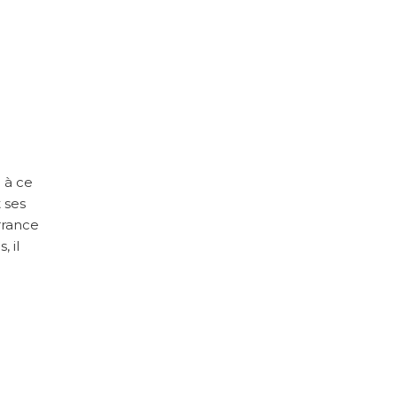
 à ce
 ses
rrance
 il