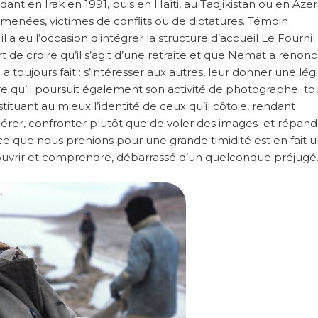
ant en Irak en 1991, puis en Haïti, au Tadjikistan ou en Azer
enées, victimes de conflits ou de dictatures. Témoin
 a eu l’occasion d’intégrer la structure d’accueil Le Fournil 
t de croire qu’il s’agit d’une retraite et que Nemat a renonc
l a toujours fait : s’intéresser aux autres, leur donner une lég
ure qu’il poursuit également son activité de photographe to
tituant au mieux l’identité de ceux qu’il côtoie, rendant
uggérer, confronter plutôt que de voler des images et répan
 ce que nous prenions pour une grande timidité est en fait 
écouvrir et comprendre, débarrassé d’un quelconque préjugé