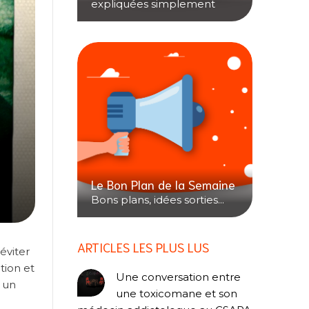
expliquées simplement
Le Bon Plan de la Semaine
Bons plans, idées sorties...
ARTICLES LES PLUS LUS
éviter
tion et
Une conversation entre
s un
une toxicomane et son