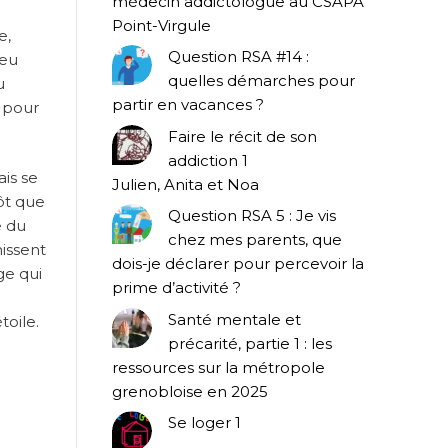
médecin addictologue au CSAPA
Point-Virgule
e,
Question RSA #14 :
peu
quelles démarches pour
u
partir en vacances ?
n pour
Faire le récit de son
addiction 1
ais se
Julien, Anita et Noa
ôt que
Question RSA 5 : Je vis
e du
chez mes parents, que
issent
dois-je déclarer pour percevoir la
ge qui
prime d’activité ?
Santé mentale et
toile.
précarité, partie 1 : les
ressources sur la métropole
grenobloise en 2025
Se loger 1