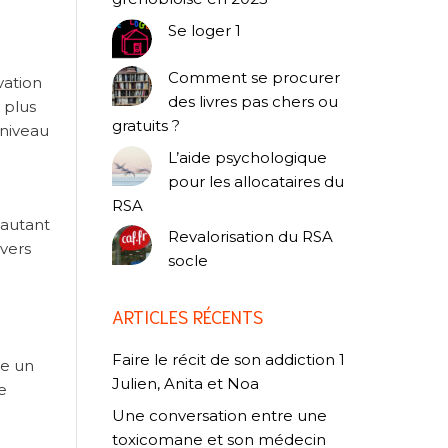
Se loger 1
Comment se procurer
vation
des livres pas chers ou
 plus
gratuits ?
 niveau
L’aide psychologique
pour les allocataires du
RSA
 autant
Revalorisation du RSA
vers
socle
ARTICLES RÉCENTS
Faire le récit de son addiction 1
re un
Julien, Anita et Noa
e
Une conversation entre une
toxicomane et son médecin