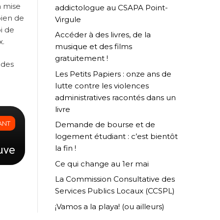
a mise
addictologue au CSAPA Point-
bien de
Virgule
i de
Accéder à des livres, de la
x.
musique et des films
gratuitement !
 des
Les Petits Papiers : onze ans de
lutte contre les violences
administratives racontés dans un
livre
ANT
Demande de bourse et de
logement étudiant : c’est bientôt
uve
la fin !
Ce qui change au 1er mai
La Commission Consultative des
Services Publics Locaux (CCSPL)
¡Vamos a la playa! (ou ailleurs)