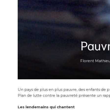
Pauv
Florent Mathie
Un pays de plus en plus pauvre, des enfants de pl
Plan de lutte contre la pauvreté présente un rap
Les lendemains qui chantent