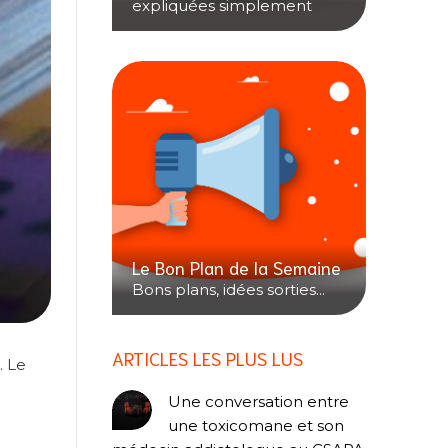
expliquées simplement
Le Bon Plan de la Semaine
Bons plans, idées sorties...
ARTICLES LES PLUS LUS
. Le
Une conversation entre
une toxicomane et son