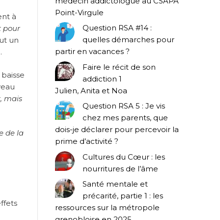
médecin addictologue au CSAPA
Point-Virgule
ent à
Question RSA #14 :
t pour
quelles démarches pour
ut un
partir en vacances ?
.
Faire le récit de son
 baisse
addiction 1
veau
Julien, Anita et Noa
, mais
Question RSA 5 : Je vis
chez mes parents, que
dois-je déclarer pour percevoir la
e de la
prime d’activité ?
Cultures du Cœur : les
nourritures de l’âme
Santé mentale et
précarité, partie 1 : les
ffets
ressources sur la métropole
grenobloise en 2025