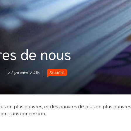
res de nous
u
27 janvier 2015
Société
us en plus pauvres, et des pauvres de plus en plus pauvres
port sans concession.