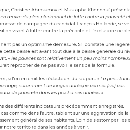
que, Christine Abrossimov et Mustapha Khennouf présent
en œuvre du plan pluriannuel de lutte contre la pauvreté e
omesse de campagne du candidat François Hollande, se ve
tion visant à lutter contre la précarité et l’exclusion sociale
ichent pas un optimisme démesuré. S’il constate une légère
e cette baisse est avant tout due à la baisse générale du ni
rit, «
les pauvres sont relativement un peu moins nombreux
urait reprocher de ne pas avoir le sens de la formule.
r, si l’on en croit les rédacteurs du rapport. «
La persistanc
chômage, notamment de longue durée,ne permet (sic) pas
iveaux de pauvreté dans les prochaines années.
»
ns des différents indicateurs précédemment enregistrés,
cas comme dans l’autre, tablent sur une aggravation de la
issement général de ses habitants. Loin de s’estomper, les e
r notre territoire dans les années à venir.