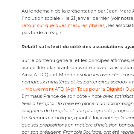
Au lendemain de la présentation par Jean-Marc Ay
l’inclusion sociale », le 21 janvier dernier (voir notr
retour sur quelques mesures phares
), les associ
pas tardé à réagir.
Relatif satisfecit du côté des associations aya
Sur le contenu général et les principes affirmés, les
accueilli le plan « anti-pauvreté » avec satisfact
Ainsi, ATD Quart Monde «
salue les avancées concrè
nombreux ministères et les partenaires sociaux
» (
– Mouvement ATD (Agir Tous pour la Dignité) Q
Emmaüs France de son côté «
note avec satisfac
liées à l’emploi : la mise en place d’un accompagn
éloignées de l’emploi et une plus grande progressi
Le Secours catholique, quant à lui, «
note qu’aucun
que ses propositions en matière d’inclusion banca
par son président, François Soulage, ont été repris