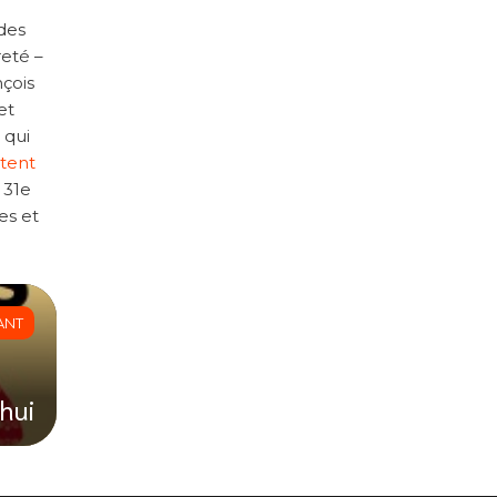
 des
reté –
nçois
et
 qui
ttent
u 31e
es et
ANT
hui