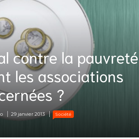
l contre la pauvreté 
t les associations
cernées ?
do
29 janvier 2013
Société