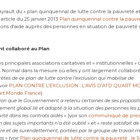
rault du « plan quinquennal de lutte contre la pauvreté e
e article du 25 janvier 2013
Plan quinquennal contre la pauvre
ations d’aide auprès des personnes en situation de pauvreté 
nt collaboré au Plan
 principales associations caritatives et « institutionnelles » 
ion. Normal dans la mesure où elles y ont largement collaboré
tes de ce plan de lutte contre l’exclusion qui mobilise de
voir
PLAN CONTRE L’EXCLUSION : L’AVIS D’ATD QUART 
uart Monde France
).
tion que le Gouvernement a retenu certaines de ses proposit
ement global lié et adapté à la situation des personnes les 
vité dans les contrats aidés
» (voir son
communiqué de pres
 des sujets importants n’a été oublié
» et «
reste satisfait de
ire et de surendettement, portées par le groupe de travail 
es
» (voir
Plan quinquennal de lutte contre la pauvreté : le 