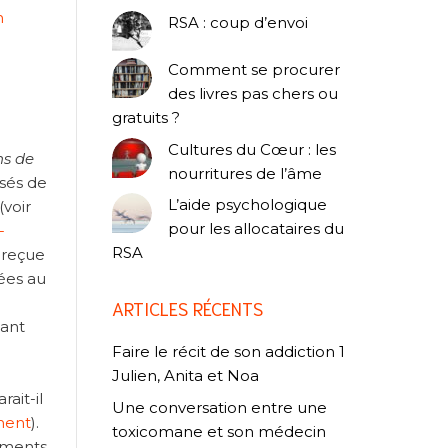
n
RSA : coup d’envoi
Comment se procurer
des livres pas chers ou
gratuits ?
Cultures du Cœur : les
ns de
nourritures de l’âme
ysés de
L’aide psychologique
(voir
pour les allocataires du
-
RSA
 reçue
iées au
ARTICLES RÉCENTS
nant
Faire le récit de son addiction 1
Julien, Anita et Noa
rait-il
Une conversation entre une
ement
).
toxicomane et son médecin
vements