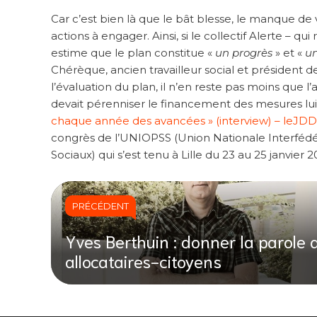
Car c’est bien là que le bât blesse, le manque de 
actions à engager. Ainsi, si le collectif Alerte – q
estime que le plan constitue «
un progrès
» et «
un
Chérèque, ancien travailleur social et président de
l’évaluation du plan, il n’en reste pas moins que l
devait pérenniser le financement des mesures lui 
chaque année des avancées » (interview) – leJDD.
congrès de l’UNIOPSS (Union Nationale Interfédéra
Sociaux) qui s’est tenu à Lille du 23 au 25 janvier 2
PRÉCÉDENT
Yves Berthuin : donner la parole 
allocataires-citoyens