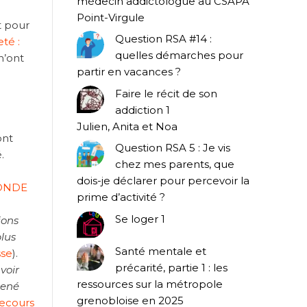
médecin addictologue au CSAPA
Point-Virgule
t pour
Question RSA #14 :
té :
quelles démarches pour
n’ont
partir en vacances ?
Faire le récit de son
addiction 1
Julien, Anita et Noa
ont
Question RSA 5 : Je vis
.
chez mes parents, que
dois-je déclarer pour percevoir la
MONDE
prime d’activité ?
Se loger 1
ions
plus
Santé mentale et
se
).
précarité, partie 1 : les
 voir
ressources sur la métropole
mené
grenobloise en 2025
Secours