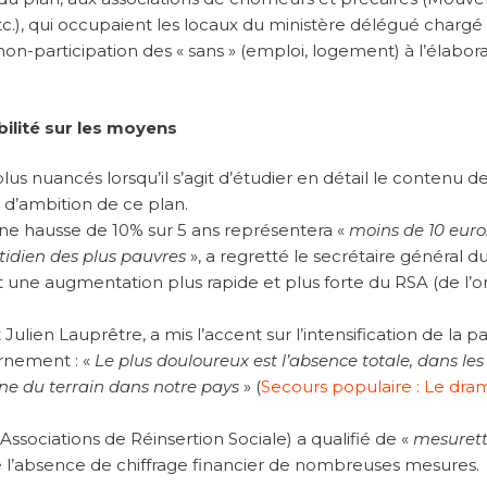
tc.), qui occupaient les locaux du ministère délégué chargé 
non-participation des « sans » (emploi, logement) à l’élabor
ilité sur les moyens
s nuancés lorsqu’il s’agit d’étudier en détail le contenu d
d’ambition de ce plan.
 une hausse de 10% sur 5 ans représentera «
moins de 10 euro
idien des plus pauvres
», a regretté le secrétaire général d
t une augmentation plus rapide et plus forte du RSA (de l’o
Julien Lauprêtre, a mis l’accent sur l’intensification de la p
ernement : «
Le plus douloureux est l’absence totale, dans les
e du terrain dans notre pays
» (
Secours populaire : Le dra
ssociations de Réinsertion Sociale) a qualifié de «
mesuret
té l’absence de chiffrage financier de nombreuses mesures.