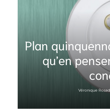
Plan quinquenna
qu’en pensen
con
Véronique Rosa