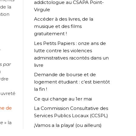
addictologue au CSAPA Point-
de la
Virgule
ation
Accéder à des livres, de la
musique et des films
gratuitement !
Les Petits Papiers : onze ans de
e
lutte contre les violences
administratives racontés dans un
s par
livre
u
Demande de bourse et de
rdre
logement étudiant : c’est bientôt
la fin !
auvreté
Ce qui change au 1er mai
me de
La Commission Consultative des
Services Publics Locaux (CCSPL)
te
» la
¡Vamos a la playa! (ou ailleurs)