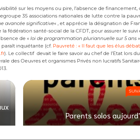
visibilité sur les moyens ou pire, l’absence de financement,
ui regroupe 35 associations nationales de lutte contre la pauv
e avancée significative
« , et apprécie la désignation de Fra
 la fédération santé-social de la CFDT, pour assurer le suivi 
’absence de «
loi de programmation pluriannuelle sur 5 ans
»
paraît inquiétante (cf.
Pauvreté : « Il faut que les élus déba
fr
). Le collectif devait le faire savoir au chef de l’Etat lors d
le des Oeuvres et organismes Privés non lucratifs Sanitair
013.
SUIV
aux
Parents solos aujourd’