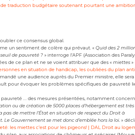
e de traduction budgétaire soutenant pourtant une ambitio
.
oubler ce consensus global.
ême un sentiment de colère qui prévaut. «
Quid des 2 millio
 seuil de pauvreté ?
» interroge l’APF (Association des Paral
ées de ce plan et ne se voient attribuer que des «
miettes
» 
rsonnes en situation de handicap, les oubliées du plan anti
demandé une audience auprès du Premier ministre, elle sera
rault pour évoquer les problèmes spécifiques de pauvreté l
 la pauvreté … des mesures présentées, notamment concer
sation ou de création de 5000 places d’hébergement est très
 pas de mettre l’État en situation de respect du Droit à
t. Le Gouvernement se met donc d’emblée hors la loi.
» décla
té: les miettes c’est pour les pigeons! | DAL Droit au log
ion du plan, aux associations de chômeurs et précaires (Mou