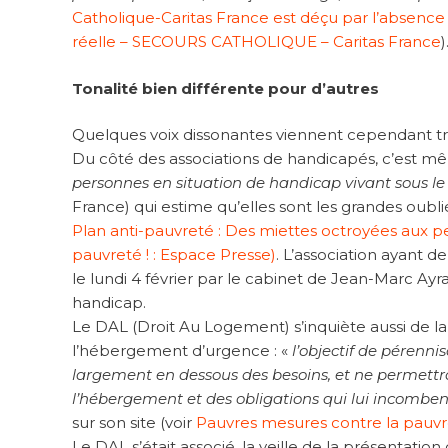
Catholique-Caritas France est déçu par l’absenc
réelle – SECOURS CATHOLIQUE – Caritas France
)
Tonalité bien différente pour d’autres
Quelques voix dissonantes viennent cependant tr
Du côté des associations de handicapés, c’est m
personnes en situation de handicap vivant sous le
France) qui estime qu’elles sont les grandes oubli
Plan anti-pauvreté : Des miettes octroyées aux pe
pauvreté ! : Espace Presse)
. L’association ayant 
le lundi 4 février par le cabinet de Jean-Marc Ay
handicap.
Le DAL (Droit Au Logement) s’inquiète aussi de
l’hébergement d’urgence : «
l’objectif de pérenni
largement en dessous des besoins, et ne permettra
l’hébergement et des obligations qui lui incomben
sur son site (voir
Pauvres mesures contre la pauvre
Le DAL s’était associé, la veille de la présentat