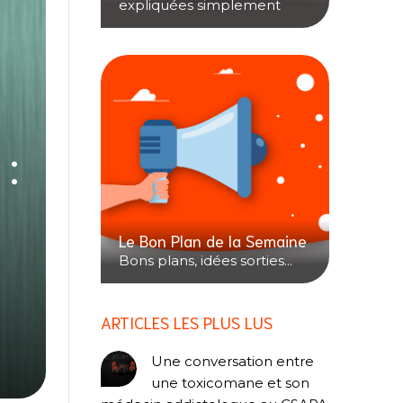
expliquées simplement
:
Le Bon Plan de la Semaine
Bons plans, idées sorties...
ARTICLES LES PLUS LUS
Une conversation entre
une toxicomane et son